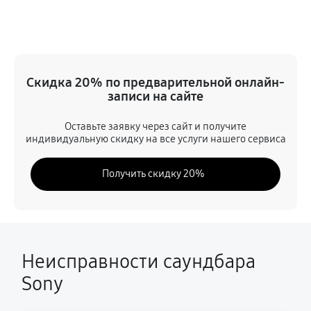
Замена усилителя
360 руб
60 минут
Замена шнура
Скидка 20% по предварительной онлайн-
330 руб
60 минут
записи на сайте
Замена дисплея (экрана)
Оставьте заявку через сайт и получите
индивидуальную скидку на все услуги нашего сервиса
1530 руб
60 минут
Получить скидку 20%
Замена датчика
510 руб
60 минут
Комплексная чистка
280 руб
60 минут
Неисправности саундбара
Sony
Настройка
590 руб
60 минут