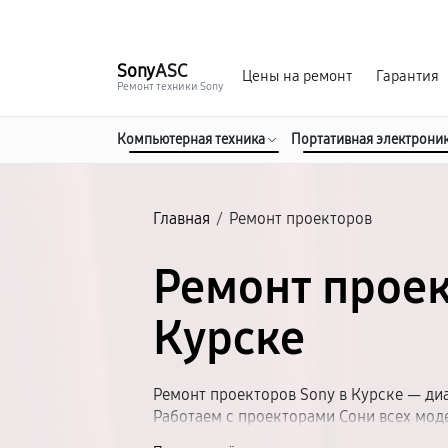
г. Курск
Ежедневно с 9:00 до 21:00
Sony
ASC
Цены на ремонт
Гарантия
Ремонт техники Sony
Компьютерная техника
Портативная электрони
Главная
/
Ремонт проекторов
Ремонт проек
Курске
Ремонт проекторов Sony в Курске — диа
Работаем с проекторами Сони всех моде
работ. Используем проверенные компле