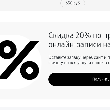
630 руб
1490 руб
0%
Скидка 20% по п
1080 руб
онлайн-записи на
990 руб
Оставьте заявку через сайт и
скидку на все услуги нашего 
810 руб
Получить
1710 руб
680 руб