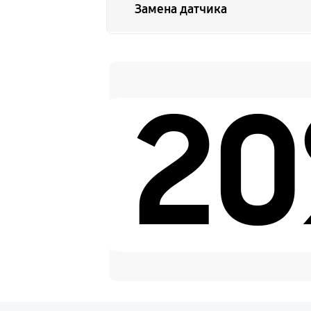
Замена датчика
Замена дисплея
2
Замена HDMI разъема
Ремонт матрицы
Замена DMD-чипа
Ремонт после перегрева
Замена лампы на светодиод