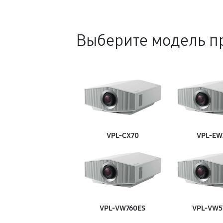
Ремонт кнопок управления
Выберите модель п
Замена поляризатора
Чистка от пыли
Замена процессора
VPL‑CX70
VPL‑EW
Ремонт блока управления
Замена блока питания
VPL‑VW760ES
VPL‑VW5
Замена матрицы