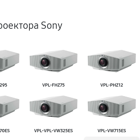
500 руб
роектора Sony
720 руб
890 руб
1350 руб
295
VPL‑FHZ75
VPL‑PHZ12
1180 руб
1260 руб
70ES
VPL‑VPL‑VW325ES
VPL‑VW715ES
1170 руб