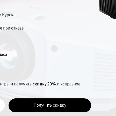
й.
у Курска
е при отказе
т
часа
нтре, и получите
скидку 20%
и исправное