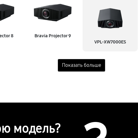
540 руб
ector 8
Bravia Projector 9
1440 руб
VPL-XW7000ES
830 руб
720 руб
сстановление)
1080 руб
900 руб
ою модель?