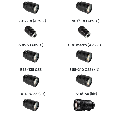
630 руб
60 минут
Замена светофильтра
810 руб
60 минут
E 20 G 2.8 (APS‑C)
E 50 f/1.8 (APS‑C)
G 85 G (APS‑C)
G 30 macro (APS‑C)
E 18‑135 OSS
E 55‑210 OSS (kit)
E 10‑18 wide (kit)
E PZ 16‑50 (kit)