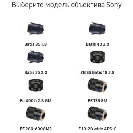
Выберите модель объектива Sony
Восстановление после попадания влаги
1350 руб
60 минут
Ремонт диафрагмы
720 руб
60 минут
Batis 85 1.8
Batis 40 2.0
Восстановление узла фокусировки
360 руб
60 минут
Batis 25 2.0
ZEISS Batis 18 2.8
Восстановление переходных шлейфов
1170 руб
60 минут
Fe 400 f/2.8 GM
FE 135 GM
Замена направляющих
450 руб
60 минут
Замена передней группы линз
FE 200‑600GM2
E 10‑20 wide APS‑C