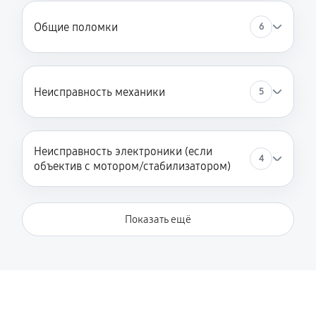
Замена мотора
Общие поломки
6
1620 руб
60 минут
Настройка автофокуса
990 руб
60 минут
Неисправность механики
5
Замена корпуса
360 руб
60 минут
Неисправность электроники (если
4
объектив с мотором/стабилизатором)
Обновление ПО
680 руб
60 минут
Показать ещё
Юстировка
360 руб
60 минут
Чистка от пыли
1170 руб
60 минут