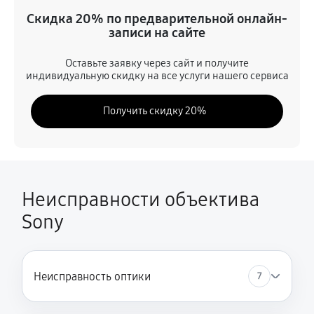
Ремонт электроники
Скидка 20% по предварительной онлайн-
810 руб
60 минут
записи на сайте
Устранение механических повреждений
Оставьте заявку через сайт и получите
индивидуальную скидку на все услуги нашего сервиса
810 руб
60 минут
Получить скидку 20%
Замена переходных шлейфов
1080 руб
60 минут
Ремонт узла автофокуса
1040 руб
60 минут
Неисправности объектива
Sony
Замена электронной платы
450 руб
60 минут
Замена узла диафрагмы
Неисправность оптики
7
1080 руб
60 минут