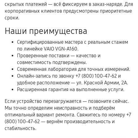
механические повреждения, попадание влаги,
скрытых платежей — всё фиксируем в заказ-наряде. Для
перегрев, коррозия.
корпоративных клиентов предусмотрены приоритетные
сроки.
Самостоятельный ремонт или вмешательство
третьих лиц.
Наши преимущества
Естественный износ деталей, если иное не
Сертифицированные мастера с реальным стажем
предусмотрено отдельно.
по линейке VAIO VGN-A160.
Проверенные поставки — качество и
Обращение после окончания гарантийного
совместимость подтверждены.
срока.
Современная лаборатория для точных измерений.
Программные сбои, если это не указано в
Онлайн-запись по звонку +7 (800) 100-47-62 и
отдельных условиях.
удобное расположение — ул. Красной Армии, 2А.
Расширенная гарантия на выполненные услуги.
Если устройство перезагружается — позвоните сейчас.
Если комплектующие куплены
Мы точно определим неисправность и подберём
самостоятельно
оптимальный вариант ремонта. Свяжитесь по номеру +7
(800) 100-47-62 — вернём производительность и
Гарантия на выполненные работы может
стабильность.
сохраняться полностью или частично, если