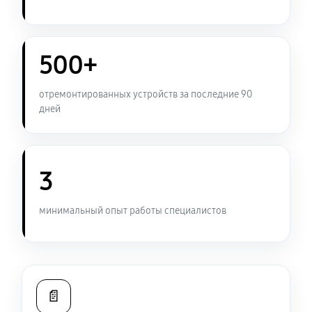
Замена контроллера питания
1340 руб
120 минут
500+
Чистка от пыли ноутбука Sony VAIO VGN-A160
950 руб
90 минут
отремонтированных устройств за последние 90
дней
Замена южного моста ноутбука Sony VAIO VGN-A160
2340 руб
80 минут
3
Настройка Wi-Fi ноутбука Sony VAIO VGN-A160
950 руб
40 минут
минимальный опыт работы специалистов
Ремонт петель крышки
890 руб
50 минут
📄
Замена вебкамеры ноутбука Sony VAIO VGN-A160