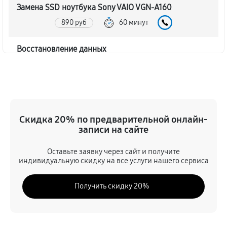
Замена SSD ноутбука Sony VAIO VGN-A160
890 руб
60 минут
Восстановление данных
890 руб
70 минут
Замена северного моста
2340 руб
80 минут
Скидка 20% по предварительной онлайн-
записи на сайте
Замена экрана ноутбука Sony VAIO VGN-A160
1030 руб
80 минут
Оставьте заявку через сайт и получите
индивидуальную скидку на все услуги нашего сервиса
Замена шлейфа матрицы
Получить скидку 20%
890 руб
60 минут
Замена термопасты ноутбука Sony VAIO VGN-A160