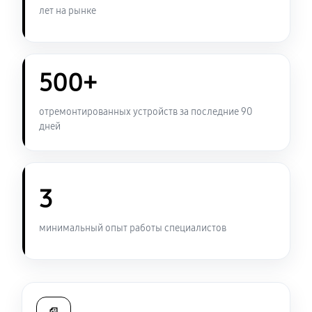
лет на рынке
Замена USB порта ноутбука Sony VAIO SV-T1313X9R
950 руб
60 минут
500+
Замена контроллера питания
1340 руб
120 минут
отремонтированных устройств за последние 90
дней
Чистка от пыли ноутбука Sony VAIO SV-T1313X9R
950 руб
90 минут
3
Замена южного моста ноутбука Sony VAIO SV-
T1313X9R
минимальный опыт работы специалистов
2340 руб
80 минут
Настройка Wi-Fi ноутбука Sony VAIO SV-T1313X9R
950 руб
40 минут