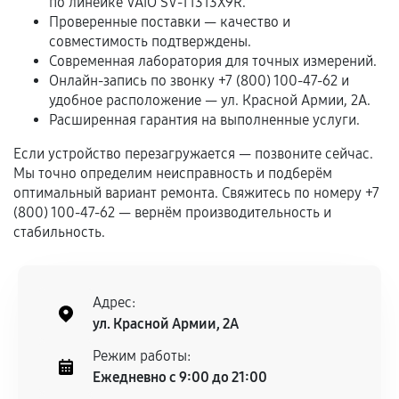
по линейке VAIO SV-T1313X9R.
Проверенные поставки — качество и
Обращение после окончания гарантийного
совместимость подтверждены.
срока.
Современная лаборатория для точных измерений.
Программные сбои, если это не указано в
Онлайн-запись по звонку +7 (800) 100-47-62 и
отдельных условиях.
удобное расположение — ул. Красной Армии, 2А.
Расширенная гарантия на выполненные услуги.
Если устройство перезагружается — позвоните сейчас.
Если комплектующие куплены
Мы точно определим неисправность и подберём
самостоятельно
оптимальный вариант ремонта. Свяжитесь по номеру +7
(800) 100-47-62 — вернём производительность и
Гарантия на выполненные работы может
стабильность.
сохраняться полностью или частично, если
соблюдены следующие условия:
Предоставленные детали подходят по
Адрес:
техническим параметрам и не имеют внешних
ул. Красной Армии, 2А
дефектов.
Режим работы:
Установка была выполнена нашим сервисным
Ежедневно с 9:00 до 21:00
центром.