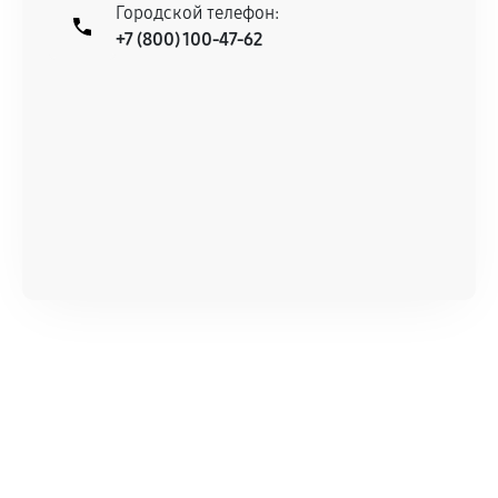
При этом гарантия на сами комплектующие
Городской телефон:
+7 (800) 100-47-62
остается на стороне производителя или
продавца. За качество сторонних деталей
сервисный центр ответственности не несет.