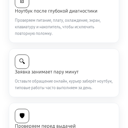
📄
Ремонт петель крышки
Ноутбук после глубокой диагностики
890 руб
50 минут
Проверяем питание, плату, охлаждение, экран,
клавиатуру и накопитель, чтобы исключить
Замена вебкамеры ноутбука Sony VAIO SV-T1313X9R
повторную поломку.
1130 руб
40 минут
Установка драйверов ноутбука Sony VAIO SV-
🔍
T1313X9R
650 руб
30 минут
Заявка занимает пару минут
Оставьте обращение онлайн, курьер заберёт ноутбук,
Замена жесткого диска
типовые работы часто выполняем за день.
680 руб
50 минут
Ремонт цепей питания
🛡️
2250 руб
80 минут
Проверяем перед выдачей