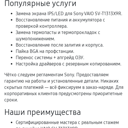
Популярные услуги
Расширенная гарантия
Замена экрана IPS/LED для Sony VAIO SV-T1313X9R.
Восстановление питания и аккумулятора с
В некоторых случаях возможно оформление
проверкой контроллера.
расширенной гарантии. Стоимость, сроки и
Замена термопасты и термопрокладок с
условия продления согласовываются отдельно и
шумопонижением.
фиксируются в документах.
Восстановление после залития и корпуса.
Пайка BGA на профстанции.
Перенос системы + апгрейд ОЗУ.
Настройка драйверов с резервным копированием.
Когда гарантия не действует
Чётко следуем регламентам Sony. Предоставляем
Нарушение правил эксплуатации,
гарантию на работы и установленные детали. Никаких
механические повреждения, попадание влаги,
скрытых платежей — всё фиксируем в заказ-наряде. Для
перегрев, коррозия.
корпоративных клиентов предусмотрены приоритетные
сроки.
Самостоятельный ремонт или вмешательство
третьих лиц.
Наши преимущества
Естественный износ деталей, если иное не
Сертифицированные мастера с реальным стажем
предусмотрено отдельно.