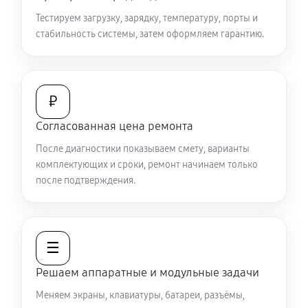
Замена видеокарты ноутбука Sony VAIO SV-
Тестируем загрузку, зарядку, температуру, порты и
T1313X9R
стабильность системы, затем оформляем гарантию.
1440 руб
50 минут
Ремонт разъема питания
₽
670 руб
60 минут
Согласованная цена ремонта
Замена видеочипа ноутбука Sony VAIO SV-T1313X9R
После диагностики показываем смету, варианты
2470 руб
120 минут
комплектующих и сроки, ремонт начинаем только
после подтверждения.
Настройка BIOS ноутбука Sony VAIO SV-T1313X9R
840 руб
60 минут
☰
Замена разъема HDMI ноутбука Sony VAIO SV-
T1313X9R
Решаем аппаратные и модульные задачи
540 руб
60 минут
Меняем экраны, клавиатуры, батареи, разъёмы,