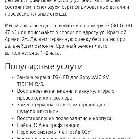
гарантии
ремонта. Принимаем в работу устройства с любым
состоянием, используем сертифицированные детали и
Гарантийный талон.
профессиональные стенды.
Акт выполненных работ с датой, перечнем
Мы на связи всегда — свяжитесь по номеру +7 (800) 100-
услуг и сроком гарантии.
47-62 или приезжайте в сервис по адресу ул. Красной
Армии, 2А. Делаем первичную оценку бесплатно при
Документы на установленные комплектующие
дальнейшем ремонте. Срочный ремонт часто
и кассовый чек.
выполняется за 1–2 часа.
Популярные услуги
Расширенная гарантия
Замена экрана IPS/LED для Sony VAIO SV-
T1311M1R/S.
В некоторых случаях возможно оформление
Восстановление питания и аккумулятора с
расширенной гарантии. Стоимость, сроки и
проверкой контроллера.
условия продления согласовываются отдельно и
Замена термопасты и термопрокладок с
фиксируются в документах.
шумопонижением.
Восстановление после залития и корпуса.
Пайка BGA на профстанции.
Перенос системы + апгрейд ОЗУ.
Когда гарантия не действует
Настройка драйверов с резервным копированием.