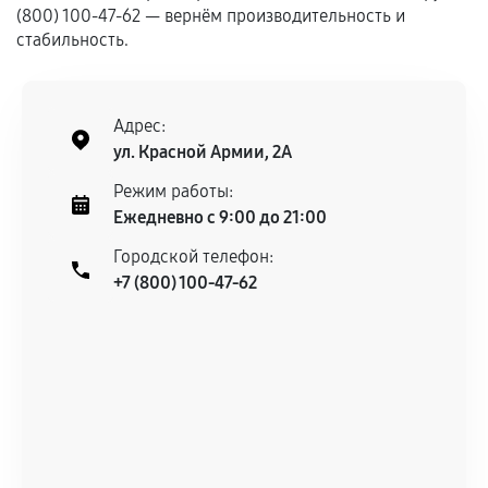
Гарантия на выполненные работы может
(800) 100-47-62 — вернём производительность и
сохраняться полностью или частично, если
стабильность.
соблюдены следующие условия:
Предоставленные детали подходят по
техническим параметрам и не имеют внешних
Адрес:
дефектов.
ул. Красной Армии, 2А
Установка была выполнена нашим сервисным
Режим работы:
центром.
Ежедневно с 9:00 до 21:00
При этом гарантия на сами комплектующие
Городской телефон:
остается на стороне производителя или
+7 (800) 100-47-62
продавца. За качество сторонних деталей
сервисный центр ответственности не несет.