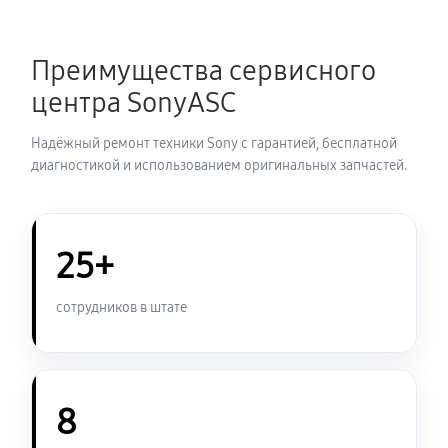
Замена термопасты ноутбука Sony VAIO SV-
Преимущества сервисного
T1311M1R/S
центра SonyASC
900 руб
30 минут
Надёжный ремонт техники Sony с гарантией, бесплатной
Замена системы охлаждения
диагностикой и использованием оригинальных запчастей.
950 руб
70 минут
Замена оперативной памяти
25+
800 руб
50 минут
сотрудников в штате
Замена микрофона ноутбука Sony VAIO SV-
T1311M1R/S
950 руб
60 минут
8
Замена звуковой карты