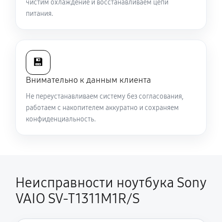
чистим охлаждение и восстанавливаем цепи
Замена разъема HDMI ноутбука Sony VAIO SV-
питания.
T1311M1R/S
540 руб
60 минут
💾
Ремонт подсветки ноутбука Sony VAIO SV-
T1311M1R/S
Внимательно к данным клиента
1080 руб
70 минут
Не переустанавливаем систему без согласования,
работаем с накопителем аккуратно и сохраняем
Настройка ОС ноутбука Sony VAIO SV-T1311M1R/S
конфиденциальность.
1040 руб
60 минут
Замена шим-контроллера
3510 руб
120 минут
Неисправности ноутбука Sony
VAIO SV-T1311M1R/S