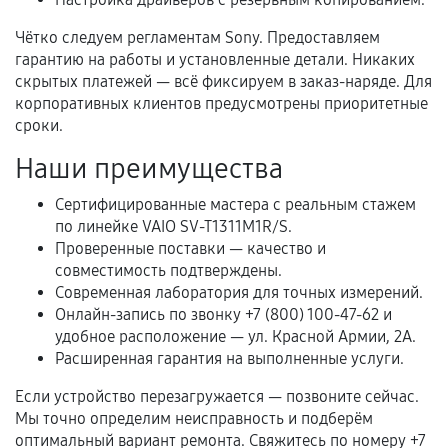
Нарушение правил эксплуатации,
Чётко следуем регламентам Sony. Предоставляем
механические повреждения, попадание влаги,
гарантию на работы и установленные детали. Никаких
перегрев, коррозия.
скрытых платежей — всё фиксируем в заказ-наряде. Для
корпоративных клиентов предусмотрены приоритетные
Самостоятельный ремонт или вмешательство
сроки.
третьих лиц.
Наши преимущества
Естественный износ деталей, если иное не
предусмотрено отдельно.
Сертифицированные мастера с реальным стажем
по линейке VAIO SV-T1311M1R/S.
Обращение после окончания гарантийного
Проверенные поставки — качество и
срока.
совместимость подтверждены.
Программные сбои, если это не указано в
Современная лаборатория для точных измерений.
отдельных условиях.
Онлайн-запись по звонку +7 (800) 100-47-62 и
удобное расположение — ул. Красной Армии, 2А.
Расширенная гарантия на выполненные услуги.
Если комплектующие куплены
Если устройство перезагружается — позвоните сейчас.
самостоятельно
Мы точно определим неисправность и подберём
оптимальный вариант ремонта. Свяжитесь по номеру +7