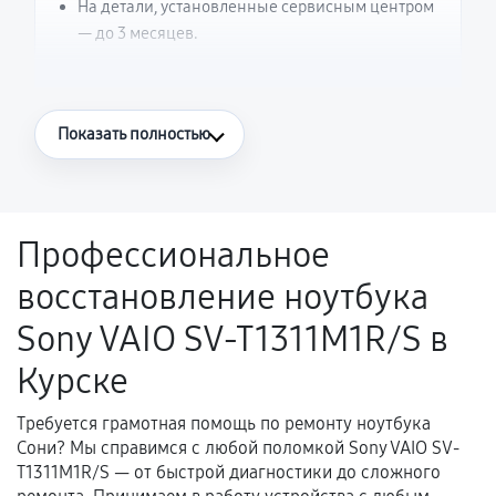
На детали, установленные сервисным центром
— до 3 месяцев.
Что считается гарантийным случаем
Показать полностью
Повторное возникновение неисправности,
напрямую связанной с выполненным
ремонтом.
Профессиональное
Поломка установленной детали при
восстановление ноутбука
нормальной эксплуатации в течение
гарантийного срока.
Sony VAIO SV-T1311M1R/S в
Несоответствие комплектующей заявленным
Курске
техническим характеристикам.
Требуется грамотная помощь по ремонту ноутбука
Сони? Мы справимся с любой поломкой Sony VAIO SV-
Документы для подтверждения
T1311M1R/S — от быстрой диагностики до сложного