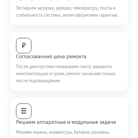
Ремонт цепей питания
Тестируем загрузку, зарядку, температуру, порты и
2250 руб
80 минут
стабильность системы, затем оформляем гарантию.
Замена видеокарты ноутбука Sony VAIO SV-
T1311M1R/S
1440 руб
50 минут
₽
Согласованная цена ремонта
Ремонт разъема питания
После диагностики показываем смету, варианты
670 руб
60 минут
комплектующих и сроки, ремонт начинаем только
после подтверждения.
Замена видеочипа ноутбука Sony VAIO SV-
T1311M1R/S
2470 руб
120 минут
☰
Настройка BIOS ноутбука Sony VAIO SV-T1311M1R/S
Решаем аппаратные и модульные задачи
840 руб
60 минут
Меняем экраны, клавиатуры, батареи, разъёмы,