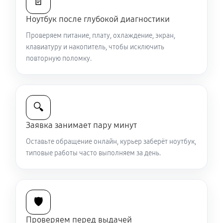
📄
950 руб
40 минут
Ноутбук после глубокой диагностики
Проверяем питание, плату, охлаждение, экран,
Ремонт петель крышки
клавиатуру и накопитель, чтобы исключить
890 руб
50 минут
повторную поломку.
Замена вебкамеры ноутбука Sony VAIO SV-
T1311M1R/S
🔍
1130 руб
40 минут
Заявка занимает пару минут
Установка драйверов ноутбука Sony VAIO SV-
Оставьте обращение онлайн, курьер заберёт ноутбук,
T1311M1R/S
типовые работы часто выполняем за день.
650 руб
30 минут
Замена жесткого диска
680 руб
50 минут
🛡️
Проверяем перед выдачей