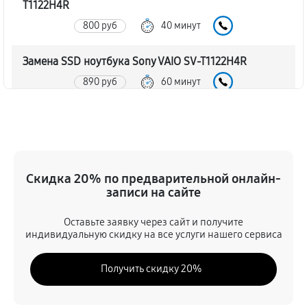
T1122H4R
800 руб
40 минут
Замена SSD ноутбука Sony VAIO SV-T1122H4R
890 руб
60 минут
Восстановление данных
890 руб
70 минут
Замена северного моста
Скидка 20% по предварительной онлайн-
записи на сайте
2340 руб
80 минут
Оставьте заявку через сайт и получите
Замена экрана ноутбука Sony VAIO SV-T1122H4R
индивидуальную скидку на все услуги нашего сервиса
1030 руб
80 минут
Получить скидку 20%
Замена шлейфа матрицы
890 руб
60 минут