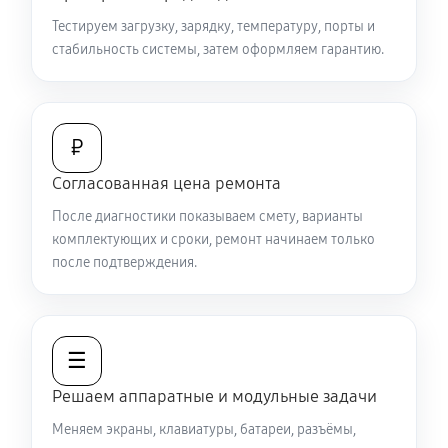
Замена видеокарты ноутбука Sony VAIO SV-
Тестируем загрузку, зарядку, температуру, порты и
T1122H4R
стабильность системы, затем оформляем гарантию.
1440 руб
50 минут
Ремонт разъема питания
₽
670 руб
60 минут
Согласованная цена ремонта
Замена видеочипа ноутбука Sony VAIO SV-T1122H4R
После диагностики показываем смету, варианты
2470 руб
120 минут
комплектующих и сроки, ремонт начинаем только
после подтверждения.
Настройка BIOS ноутбука Sony VAIO SV-T1122H4R
840 руб
60 минут
☰
Замена разъема HDMI ноутбука Sony VAIO SV-
T1122H4R
Решаем аппаратные и модульные задачи
540 руб
60 минут
Меняем экраны, клавиатуры, батареи, разъёмы,