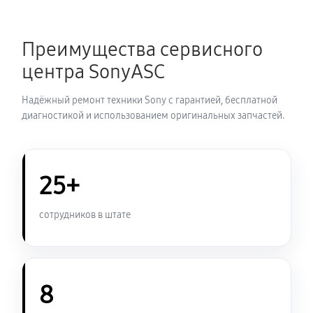
Замена термопасты ноутбука Sony VAIO SV-
Преимущества сервисного
T1122H4R
центра SonyASC
900 руб
30 минут
Надёжный ремонт техники Sony с гарантией, бесплатной
Замена системы охлаждения
диагностикой и использованием оригинальных запчастей.
950 руб
70 минут
Замена оперативной памяти
25+
800 руб
50 минут
сотрудников в штате
Замена микрофона ноутбука Sony VAIO SV-T1122H4R
950 руб
60 минут
Замена звуковой карты
8
990 руб
60 минут