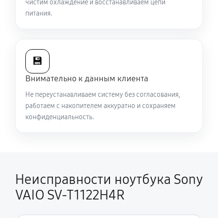
чистим охлаждение и восстанавливаем цепи
Ремонт подсветки ноутбука Sony VAIO SV-T1122H4R
питания.
1080 руб
70 минут
Настройка ОС ноутбука Sony VAIO SV-T1122H4R
💾
1040 руб
60 минут
Внимательно к данным клиента
Замена шим-контроллера
Не переустанавливаем систему без согласования,
работаем с накопителем аккуратно и сохраняем
3510 руб
120 минут
конфиденциальность.
Неисправности ноутбука Sony
VAIO SV-T1122H4R