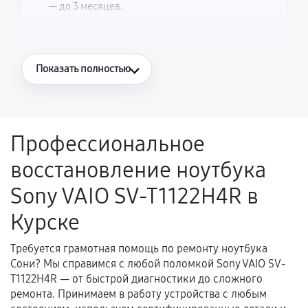
— до 3 месяцев.
Что считается гарантийным случаем
Показать полностью
Повторное возникновение неисправности,
напрямую связанной с выполненным
ремонтом.
Профессиональное
Поломка установленной детали при
восстановление ноутбука
нормальной эксплуатации в течение
гарантийного срока.
Sony VAIO SV-T1122H4R в
Несоответствие комплектующей заявленным
Курске
техническим характеристикам.
Требуется грамотная помощь по ремонту ноутбука
Сони? Мы справимся с любой поломкой Sony VAIO SV-
Документы для подтверждения
T1122H4R — от быстрой диагностики до сложного
гарантии
ремонта. Принимаем в работу устройства с любым