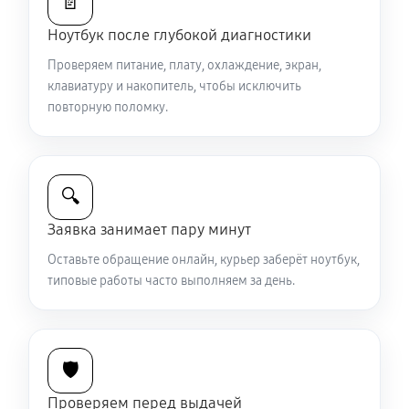
📄
Ремонт петель крышки
Ноутбук после глубокой диагностики
890 руб
50 минут
Проверяем питание, плату, охлаждение, экран,
клавиатуру и накопитель, чтобы исключить
Замена вебкамеры ноутбука Sony VAIO SV-T1122H4R
повторную поломку.
1130 руб
40 минут
Установка драйверов ноутбука Sony VAIO SV-
🔍
T1122H4R
650 руб
30 минут
Заявка занимает пару минут
Оставьте обращение онлайн, курьер заберёт ноутбук,
Замена жесткого диска
типовые работы часто выполняем за день.
680 руб
50 минут
Ремонт цепей питания
🛡️
2250 руб
80 минут
Проверяем перед выдачей