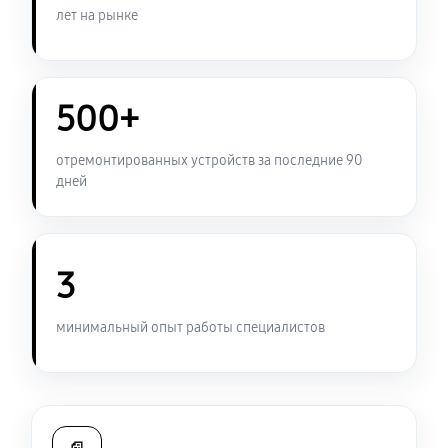
лет на рынке
Замена USB порта ноутбука Sony VAIO SV-T1122H4R
950 руб
60 минут
500+
Замена контроллера питания
1340 руб
120 минут
отремонтированных устройств за последние 90
дней
Чистка от пыли ноутбука Sony VAIO SV-T1122H4R
950 руб
90 минут
3
Замена южного моста ноутбука Sony VAIO SV-
T1122H4R
минимальный опыт работы специалистов
2340 руб
80 минут
Настройка Wi-Fi ноутбука Sony VAIO SV-T1122H4R
950 руб
40 минут