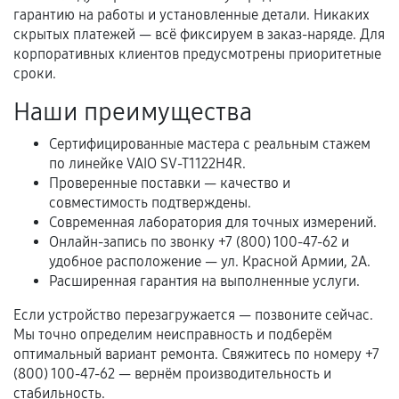
Нарушение правил эксплуатации,
гарантию на работы и установленные детали. Никаких
механические повреждения, попадание влаги,
скрытых платежей — всё фиксируем в заказ-наряде. Для
перегрев, коррозия.
корпоративных клиентов предусмотрены приоритетные
сроки.
Самостоятельный ремонт или вмешательство
третьих лиц.
Наши преимущества
Естественный износ деталей, если иное не
Сертифицированные мастера с реальным стажем
предусмотрено отдельно.
по линейке VAIO SV-T1122H4R.
Проверенные поставки — качество и
Обращение после окончания гарантийного
совместимость подтверждены.
срока.
Современная лаборатория для точных измерений.
Программные сбои, если это не указано в
Онлайн-запись по звонку +7 (800) 100-47-62 и
отдельных условиях.
удобное расположение — ул. Красной Армии, 2А.
Расширенная гарантия на выполненные услуги.
Если устройство перезагружается — позвоните сейчас.
Если комплектующие куплены
Мы точно определим неисправность и подберём
самостоятельно
оптимальный вариант ремонта. Свяжитесь по номеру +7
(800) 100-47-62 — вернём производительность и
Гарантия на выполненные работы может
стабильность.