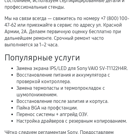
состоянием, используем сертифицированные детали и
Гарантийный талон.
профессиональные стенды.
Акт выполненных работ с датой, перечнем
Мы на связи всегда — свяжитесь по номеру +7 (800) 100-
услуг и сроком гарантии.
47-62 или приезжайте в сервис по адресу ул. Красной
Армии, 2А. Делаем первичную оценку бесплатно при
Документы на установленные комплектующие
дальнейшем ремонте. Срочный ремонт часто
и кассовый чек.
выполняется за 1–2 часа.
Популярные услуги
Расширенная гарантия
Замена экрана IPS/LED для Sony VAIO SV-T1122H4R.
Восстановление питания и аккумулятора с
В некоторых случаях возможно оформление
проверкой контроллера.
расширенной гарантии. Стоимость, сроки и
Замена термопасты и термопрокладок с
условия продления согласовываются отдельно и
шумопонижением.
фиксируются в документах.
Восстановление после залития и корпуса.
Пайка BGA на профстанции.
Перенос системы + апгрейд ОЗУ.
Настройка драйверов с резервным копированием.
Когда гарантия не действует
Чётко следуем регламентам Sony. Предоставляем