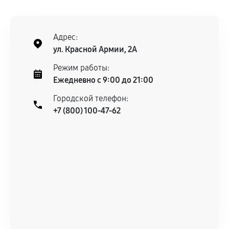
сохраняться полностью или частично, если
соблюдены следующие условия:
Предоставленные детали подходят по
Адрес:
техническим параметрам и не имеют внешних
ул. Красной Армии, 2А
дефектов.
Режим работы:
Установка была выполнена нашим сервисным
Ежедневно с 9:00 до 21:00
центром.
При этом гарантия на сами комплектующие
Городской телефон:
+7 (800) 100-47-62
остается на стороне производителя или
продавца. За качество сторонних деталей
сервисный центр ответственности не несет.