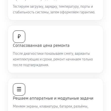
Замена видеокарты ноутбука Sony VAIO SV-
Тестируем загрузку, зарядку, температуру, порты и
S1512V1R
стабильность системы, затем оформляем гарантию.
1440 руб
50 минут
Ремонт разъема питания
₽
670 руб
60 минут
Согласованная цена ремонта
Замена видеочипа ноутбука Sony VAIO SV-S1512V1R
После диагностики показываем смету, варианты
2470 руб
120 минут
комплектующих и сроки, ремонт начинаем только
после подтверждения.
Настройка BIOS ноутбука Sony VAIO SV-S1512V1R
840 руб
60 минут
☰
Замена разъема HDMI ноутбука Sony VAIO SV-
S1512V1R
Решаем аппаратные и модульные задачи
540 руб
60 минут
Меняем экраны, клавиатуры, батареи, разъёмы,