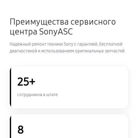
Замена термопасты ноутбука Sony VAIO SV-
Преимущества сервисного
S1512V1R
центра SonyASC
900 руб
30 минут
Надёжный ремонт техники Sony с гарантией, бесплатной
Замена системы охлаждения
диагностикой и использованием оригинальных запчастей.
950 руб
70 минут
Замена оперативной памяти
25+
800 руб
50 минут
сотрудников в штате
Замена микрофона ноутбука Sony VAIO SV-S1512V1R
950 руб
60 минут
Замена звуковой карты
8
990 руб
60 минут