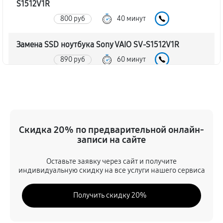
S1512V1R
800 руб
40 минут
Замена SSD ноутбука Sony VAIO SV-S1512V1R
890 руб
60 минут
Восстановление данных
890 руб
70 минут
Замена северного моста
Скидка 20% по предварительной онлайн-
записи на сайте
2340 руб
80 минут
Оставьте заявку через сайт и получите
Замена экрана ноутбука Sony VAIO SV-S1512V1R
индивидуальную скидку на все услуги нашего сервиса
1030 руб
80 минут
Получить скидку 20%
Замена шлейфа матрицы
890 руб
60 минут