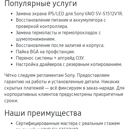
Популярные услуги
Расширенная гарантия
Замена экрана IPS/LED для Sony VAIO SV-S1512V1R.
Восстановление питания и аккумулятора с
В некоторых случаях возможно оформление
проверкой контроллера.
расширенной гарантии. Стоимость, сроки и
Замена термопасты и термопрокладок с
условия продления согласовываются отдельно и
шумопонижением.
фиксируются в документах.
Восстановление после залития и корпуса.
Пайка BGA на профстанции.
Перенос системы + апгрейд ОЗУ.
Настройка драйверов с резервным копированием.
Когда гарантия не действует
Чётко следуем регламентам Sony. Предоставляем
Нарушение правил эксплуатации,
гарантию на работы и установленные детали. Никаких
механические повреждения, попадание влаги,
скрытых платежей — всё фиксируем в заказ-наряде. Для
перегрев, коррозия.
корпоративных клиентов предусмотрены приоритетные
сроки.
Самостоятельный ремонт или вмешательство
третьих лиц.
Наши преимущества
Естественный износ деталей, если иное не
Сертифицированные мастера с реальным стажем
предусмотрено отдельно.