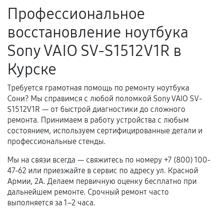
Профессиональное
Поломка установленной детали при
восстановление ноутбука
нормальной эксплуатации в течение
гарантийного срока.
Sony VAIO SV-S1512V1R в
Несоответствие комплектующей заявленным
Курске
техническим характеристикам.
Требуется грамотная помощь по ремонту ноутбука
Сони? Мы справимся с любой поломкой Sony VAIO SV-
Документы для подтверждения
S1512V1R — от быстрой диагностики до сложного
гарантии
ремонта. Принимаем в работу устройства с любым
состоянием, используем сертифицированные детали и
Гарантийный талон.
профессиональные стенды.
Акт выполненных работ с датой, перечнем
Мы на связи всегда — свяжитесь по номеру +7 (800) 100-
услуг и сроком гарантии.
47-62 или приезжайте в сервис по адресу ул. Красной
Армии, 2А. Делаем первичную оценку бесплатно при
Документы на установленные комплектующие
дальнейшем ремонте. Срочный ремонт часто
и кассовый чек.
выполняется за 1–2 часа.