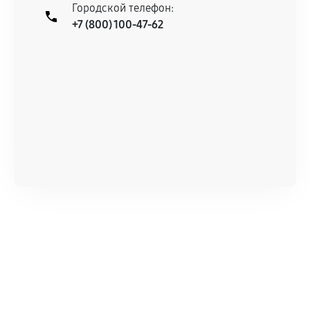
При этом гарантия на сами комплектующие
Городской телефон:
+7 (800) 100-47-62
остается на стороне производителя или
продавца. За качество сторонних деталей
сервисный центр ответственности не несет.