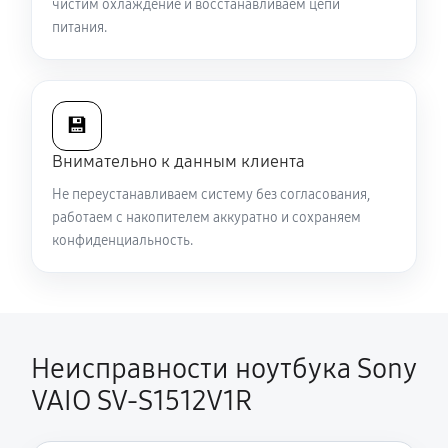
чистим охлаждение и восстанавливаем цепи
Ремонт подсветки ноутбука Sony VAIO SV-S1512V1R
питания.
1080 руб
70 минут
Настройка ОС ноутбука Sony VAIO SV-S1512V1R
💾
1040 руб
60 минут
Внимательно к данным клиента
Замена шим-контроллера
Не переустанавливаем систему без согласования,
работаем с накопителем аккуратно и сохраняем
3510 руб
120 минут
конфиденциальность.
Неисправности ноутбука Sony
VAIO SV-S1512V1R