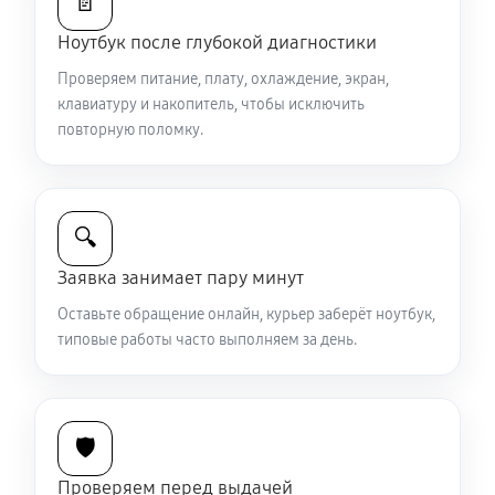
📄
Ремонт петель крышки
Ноутбук после глубокой диагностики
890 руб
50 минут
Проверяем питание, плату, охлаждение, экран,
клавиатуру и накопитель, чтобы исключить
Замена вебкамеры ноутбука Sony VAIO SV-S1512V1R
повторную поломку.
1130 руб
40 минут
Установка драйверов ноутбука Sony VAIO SV-
🔍
S1512V1R
650 руб
30 минут
Заявка занимает пару минут
Оставьте обращение онлайн, курьер заберёт ноутбук,
Замена жесткого диска
типовые работы часто выполняем за день.
680 руб
50 минут
Ремонт цепей питания
🛡️
2250 руб
80 минут
Проверяем перед выдачей