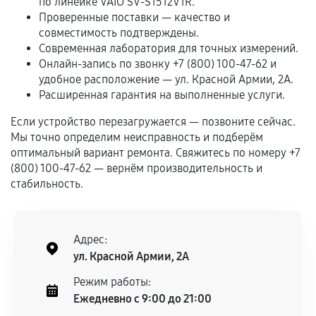
по линейке VAIO SV-S1512V1R.
Проверенные поставки — качество и
Обращение после окончания гарантийного
совместимость подтверждены.
срока.
Современная лаборатория для точных измерений.
Программные сбои, если это не указано в
Онлайн-запись по звонку +7 (800) 100-47-62 и
отдельных условиях.
удобное расположение — ул. Красной Армии, 2А.
Расширенная гарантия на выполненные услуги.
Если устройство перезагружается — позвоните сейчас.
Если комплектующие куплены
Мы точно определим неисправность и подберём
самостоятельно
оптимальный вариант ремонта. Свяжитесь по номеру +7
(800) 100-47-62 — вернём производительность и
Гарантия на выполненные работы может
стабильность.
сохраняться полностью или частично, если
соблюдены следующие условия:
Предоставленные детали подходят по
Адрес:
техническим параметрам и не имеют внешних
ул. Красной Армии, 2А
дефектов.
Режим работы:
Установка была выполнена нашим сервисным
Ежедневно с 9:00 до 21:00
центром.