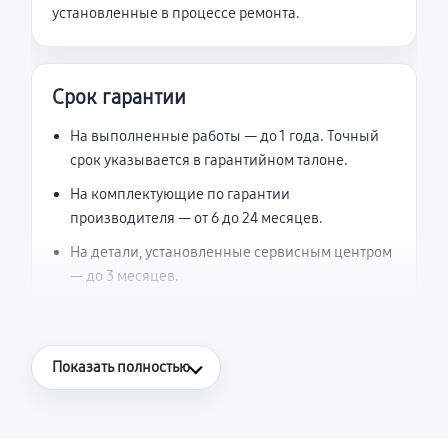
установленные в процессе ремонта.
Срок гарантии
На выполненные работы — до 1 года. Точный
срок указывается в гарантийном талоне.
На комплектующие по гарантии
производителя — от 6 до 24 месяцев.
На детали, установленные сервисным центром
— до 3 месяцев.
Что считается гарантийным случаем
Показать полностью
Повторное возникновение неисправности,
напрямую связанной с выполненным
ремонтом.