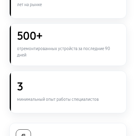
лет на рынке
Замена USB порта ноутбука Sony VAIO SV-S1512V1R
950 руб
60 минут
500+
Замена контроллера питания
1340 руб
120 минут
отремонтированных устройств за последние 90
дней
Чистка от пыли ноутбука Sony VAIO SV-S1512V1R
950 руб
90 минут
3
Замена южного моста ноутбука Sony VAIO SV-
S1512V1R
минимальный опыт работы специалистов
2340 руб
80 минут
Настройка Wi-Fi ноутбука Sony VAIO SV-S1512V1R
950 руб
40 минут