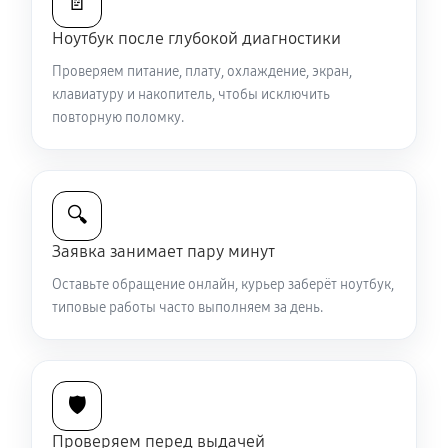
📄
Ноутбук после глубокой диагностики
Ремонт петель крышки
Проверяем питание, плату, охлаждение, экран,
890 руб
50 минут
клавиатуру и накопитель, чтобы исключить
повторную поломку.
Замена вебкамеры ноутбука Sony VAIO SV-S1511V9R
1130 руб
40 минут
🔍
Установка драйверов ноутбука Sony VAIO SV-
S1511V9R
Заявка занимает пару минут
650 руб
30 минут
Оставьте обращение онлайн, курьер заберёт ноутбук,
типовые работы часто выполняем за день.
Замена жесткого диска
680 руб
50 минут
🛡️
Ремонт цепей питания
2250 руб
80 минут
Проверяем перед выдачей