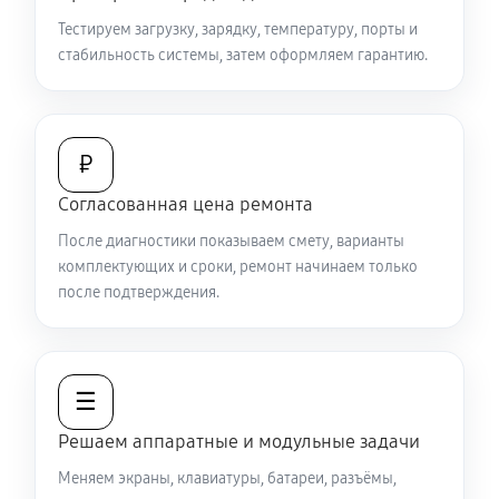
Тестируем загрузку, зарядку, температуру, порты и
Замена видеокарты ноутбука Sony VAIO SV-
стабильность системы, затем оформляем гарантию.
S1511V9R
1440 руб
50 минут
Ремонт разъема питания
₽
670 руб
60 минут
Согласованная цена ремонта
После диагностики показываем смету, варианты
Замена видеочипа ноутбука Sony VAIO SV-S1511V9R
комплектующих и сроки, ремонт начинаем только
2470 руб
120 минут
после подтверждения.
Настройка BIOS ноутбука Sony VAIO SV-S1511V9R
840 руб
60 минут
☰
Замена разъема HDMI ноутбука Sony VAIO SV-
Решаем аппаратные и модульные задачи
S1511V9R
Меняем экраны, клавиатуры, батареи, разъёмы,
540 руб
60 минут