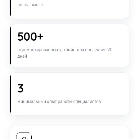
990 руб
60 минут
лет на рынке
Замена USB порта ноутбука Sony VAIO SV-S1511V9R
950 руб
60 минут
500+
Замена контроллера питания
отремонтированных устройств за последние 90
1340 руб
120 минут
дней
Чистка от пыли ноутбука Sony VAIO SV-S1511V9R
950 руб
90 минут
3
Замена южного моста ноутбука Sony VAIO SV-
минимальный опыт работы специалистов
S1511V9R
2340 руб
80 минут
Настройка Wi-Fi ноутбука Sony VAIO SV-S1511V9R
950 руб
40 минут