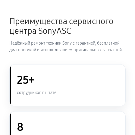
Замена термопасты ноутбука Sony VAIO SV-
Преимущества сервисного
S1511V9R
центра SonyASC
900 руб
30 минут
Надёжный ремонт техники Sony с гарантией, бесплатной
Замена системы охлаждения
диагностикой и использованием оригинальных запчастей.
950 руб
70 минут
Замена оперативной памяти
25+
800 руб
50 минут
сотрудников в штате
Замена микрофона ноутбука Sony VAIO SV-
S1511V9R
950 руб
60 минут
8
Замена звуковой карты