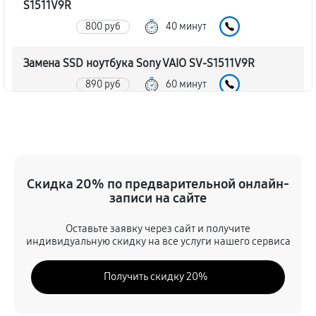
S1511V9R
800 руб
40 минут
Замена SSD ноутбука Sony VAIO SV-S1511V9R
890 руб
60 минут
Восстановление данных
890 руб
70 минут
Замена северного моста
Скидка 20% по предварительной онлайн-
записи на сайте
2340 руб
80 минут
Оставьте заявку через сайт и получите
Замена экрана ноутбука Sony VAIO SV-S1511V9R
индивидуальную скидку на все услуги нашего сервиса
1030 руб
80 минут
Получить скидку 20%
Замена шлейфа матрицы
890 руб
60 минут