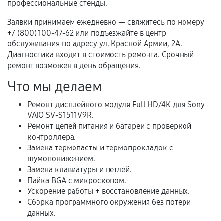
гарантии
профессиональные стенды.
Гарантийный талон.
Заявки принимаем ежедневно — свяжитесь по номеру
+7 (800) 100-47-62 или подъезжайте в центр
Акт выполненных работ с датой, перечнем
обслуживания по адресу ул. Красной Армии, 2А.
услуг и сроком гарантии.
Диагностика входит в стоимость ремонта. Срочный
ремонт возможен в день обращения.
Документы на установленные комплектующие
и кассовый чек.
Что мы делаем
Ремонт дисплейного модуля Full HD/4K для Sony
VAIO SV-S1511V9R.
Расширенная гарантия
Ремонт цепей питания и батареи с проверкой
контроллера.
В некоторых случаях возможно оформление
Замена термопасты и термопрокладок с
расширенной гарантии. Стоимость, сроки и
шумопонижением.
условия продления согласовываются отдельно и
Замена клавиатуры и петлей.
фиксируются в документах.
Пайка BGA с микроскопом.
Ускорение работы + восстановление данных.
Сборка программного окружения без потери
данных.
Когда гарантия не действует