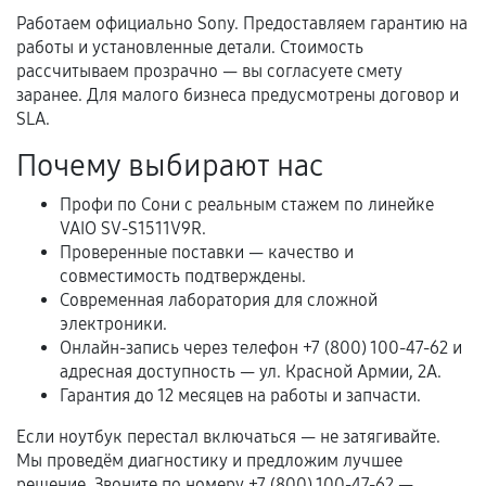
Работаем официально Sony. Предоставляем гарантию на
Нарушение правил эксплуатации,
работы и установленные детали. Стоимость
механические повреждения, попадание влаги,
рассчитываем прозрачно — вы согласуете смету
перегрев, коррозия.
заранее. Для малого бизнеса предусмотрены договор и
SLA.
Самостоятельный ремонт или вмешательство
третьих лиц.
Почему выбирают нас
Естественный износ деталей, если иное не
Профи по Сони с реальным стажем по линейке
предусмотрено отдельно.
VAIO SV-S1511V9R.
Обращение после окончания гарантийного
Проверенные поставки — качество и
срока.
совместимость подтверждены.
Современная лаборатория для сложной
Программные сбои, если это не указано в
электроники.
отдельных условиях.
Онлайн-запись через телефон +7 (800) 100-47-62 и
адресная доступность — ул. Красной Армии, 2А.
Гарантия до 12 месяцев на работы и запчасти.
Если комплектующие куплены
Если ноутбук перестал включаться — не затягивайте.
самостоятельно
Мы проведём диагностику и предложим лучшее
решение. Звоните по номеру +7 (800) 100-47-62 —