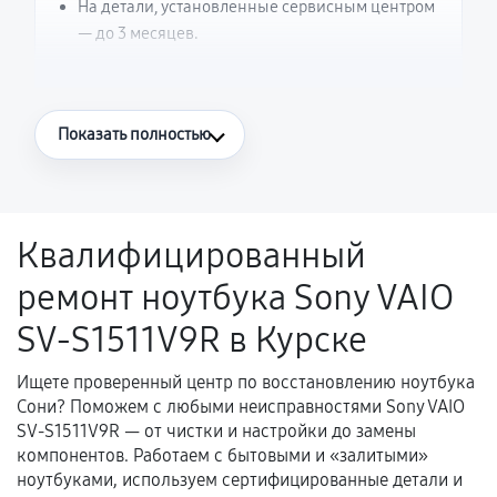
На детали, установленные сервисным центром
— до 3 месяцев.
Что считается гарантийным случаем
Показать полностью
Повторное возникновение неисправности,
напрямую связанной с выполненным
ремонтом.
Квалифицированный
Поломка установленной детали при
ремонт ноутбука Sony VAIO
нормальной эксплуатации в течение
гарантийного срока.
SV-S1511V9R в Курске
Несоответствие комплектующей заявленным
техническим характеристикам.
Ищете проверенный центр по восстановлению ноутбука
Сони? Поможем с любыми неисправностями Sony VAIO
SV-S1511V9R — от чистки и настройки до замены
компонентов. Работаем с бытовыми и «залитыми»
Документы для подтверждения
ноутбуками, используем сертифицированные детали и