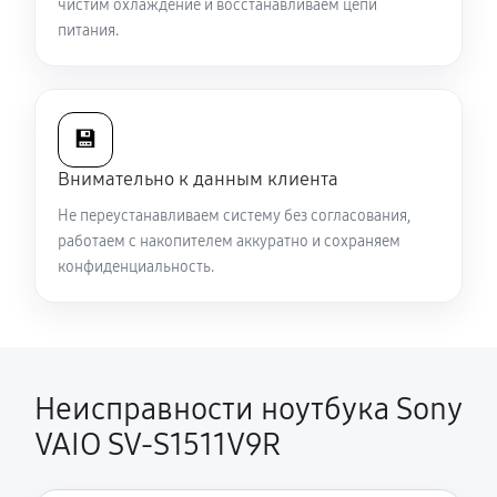
чистим охлаждение и восстанавливаем цепи
питания.
Ремонт подсветки ноутбука Sony VAIO SV-S1511V9R
1080 руб
70 минут
💾
Настройка ОС ноутбука Sony VAIO SV-S1511V9R
Внимательно к данным клиента
1040 руб
60 минут
Не переустанавливаем систему без согласования,
Замена шим-контроллера
работаем с накопителем аккуратно и сохраняем
конфиденциальность.
3510 руб
120 минут
Неисправности ноутбука Sony
VAIO SV-S1511V9R