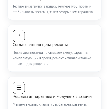
2250 руб
80 минут
Тестируем загрузку, зарядку, температуру, порты и
стабильность системы, затем оформляем гарантию.
Замена видеокарты ноутбука Sony VAIO SV-
S13A2V9R
1440 руб
50 минут
₽
Ремонт разъема питания
Согласованная цена ремонта
670 руб
60 минут
После диагностики показываем смету, варианты
комплектующих и сроки, ремонт начинаем только
Замена видеочипа ноутбука Sony VAIO SV-S13A2V9R
после подтверждения.
2470 руб
120 минут
Настройка BIOS ноутбука Sony VAIO SV-S13A2V9R
☰
840 руб
60 минут
Решаем аппаратные и модульные задачи
Замена разъема HDMI ноутбука Sony VAIO SV-
Меняем экраны, клавиатуры, батареи, разъёмы,
S13A2V9R