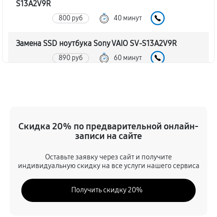
S13A2V9R
800 руб
40 минут
Замена SSD ноутбука Sony VAIO SV-S13A2V9R
890 руб
60 минут
Восстановление данных
890 руб
70 минут
Замена северного моста
Скидка 20% по предварительной онлайн-
записи на сайте
2340 руб
80 минут
Оставьте заявку через сайт и получите
Замена экрана ноутбука Sony VAIO SV-S13A2V9R
индивидуальную скидку на все услуги нашего сервиса
1030 руб
80 минут
Получить скидку 20%
Замена шлейфа матрицы
890 руб
60 минут