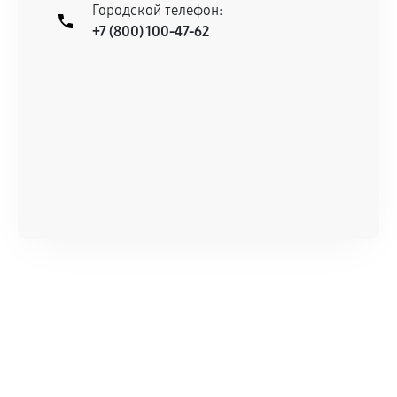
При этом гарантия на сами комплектующие
Городской телефон:
+7 (800) 100-47-62
остается на стороне производителя или
продавца. За качество сторонних деталей
сервисный центр ответственности не несет.