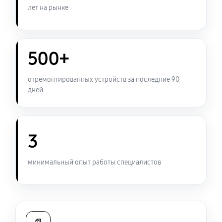
990 руб
60 минут
лет на рынке
Замена USB порта ноутбука Sony VAIO SV-S13A2V9R
950 руб
60 минут
500+
Замена контроллера питания
отремонтированных устройств за последние 90
1340 руб
120 минут
дней
Чистка от пыли ноутбука Sony VAIO SV-S13A2V9R
950 руб
90 минут
3
Замена южного моста ноутбука Sony VAIO SV-
минимальный опыт работы специалистов
S13A2V9R
2340 руб
80 минут
Настройка Wi-Fi ноутбука Sony VAIO SV-S13A2V9R
950 руб
40 минут