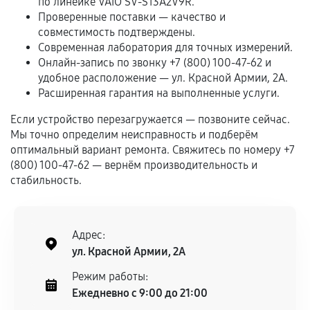
по линейке VAIO SV-S13A2V9R.
Проверенные поставки — качество и
Обращение после окончания гарантийного
совместимость подтверждены.
срока.
Современная лаборатория для точных измерений.
Программные сбои, если это не указано в
Онлайн-запись по звонку +7 (800) 100-47-62 и
отдельных условиях.
удобное расположение — ул. Красной Армии, 2А.
Расширенная гарантия на выполненные услуги.
Если устройство перезагружается — позвоните сейчас.
Если комплектующие куплены
Мы точно определим неисправность и подберём
самостоятельно
оптимальный вариант ремонта. Свяжитесь по номеру +7
(800) 100-47-62 — вернём производительность и
Гарантия на выполненные работы может
стабильность.
сохраняться полностью или частично, если
соблюдены следующие условия:
Предоставленные детали подходят по
Адрес:
техническим параметрам и не имеют внешних
ул. Красной Армии, 2А
дефектов.
Режим работы:
Установка была выполнена нашим сервисным
Ежедневно с 9:00 до 21:00
центром.