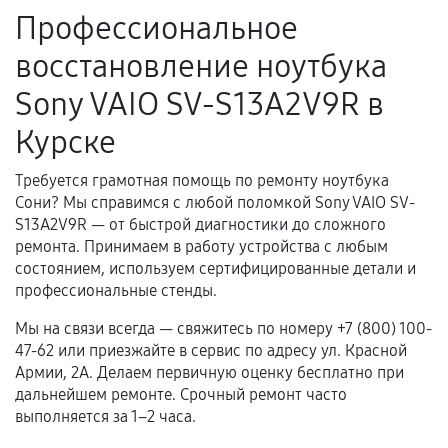
Профессиональное
Поломка установленной детали при
восстановление ноутбука
нормальной эксплуатации в течение
гарантийного срока.
Sony VAIO SV-S13A2V9R в
Несоответствие комплектующей заявленным
Курске
техническим характеристикам.
Требуется грамотная помощь по ремонту ноутбука
Сони? Мы справимся с любой поломкой Sony VAIO SV-
Документы для подтверждения
S13A2V9R — от быстрой диагностики до сложного
гарантии
ремонта. Принимаем в работу устройства с любым
состоянием, используем сертифицированные детали и
Гарантийный талон.
профессиональные стенды.
Акт выполненных работ с датой, перечнем
Мы на связи всегда — свяжитесь по номеру +7 (800) 100-
услуг и сроком гарантии.
47-62 или приезжайте в сервис по адресу ул. Красной
Армии, 2А. Делаем первичную оценку бесплатно при
Документы на установленные комплектующие
дальнейшем ремонте. Срочный ремонт часто
и кассовый чек.
выполняется за 1–2 часа.