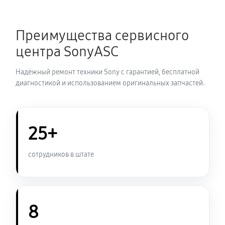
Замена термопасты ноутбука Sony VAIO SV-
Преимущества сервисного
S13A2V9R
центра SonyASC
900 руб
30 минут
Надёжный ремонт техники Sony с гарантией, бесплатной
Замена системы охлаждения
диагностикой и использованием оригинальных запчастей.
950 руб
70 минут
Замена оперативной памяти
25+
800 руб
50 минут
сотрудников в штате
Замена микрофона ноутбука Sony VAIO SV-
S13A2V9R
950 руб
60 минут
8
Замена звуковой карты