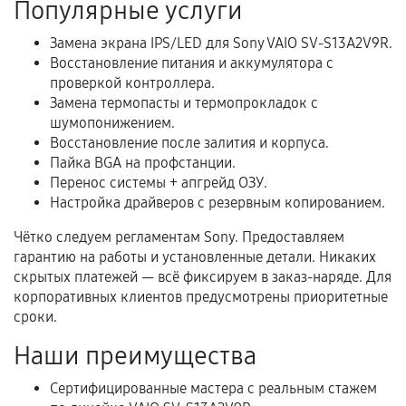
Популярные услуги
Расширенная гарантия
Замена экрана IPS/LED для Sony VAIO SV-S13A2V9R.
Восстановление питания и аккумулятора с
В некоторых случаях возможно оформление
проверкой контроллера.
расширенной гарантии. Стоимость, сроки и
Замена термопасты и термопрокладок с
условия продления согласовываются отдельно и
шумопонижением.
фиксируются в документах.
Восстановление после залития и корпуса.
Пайка BGA на профстанции.
Перенос системы + апгрейд ОЗУ.
Настройка драйверов с резервным копированием.
Когда гарантия не действует
Чётко следуем регламентам Sony. Предоставляем
Нарушение правил эксплуатации,
гарантию на работы и установленные детали. Никаких
механические повреждения, попадание влаги,
скрытых платежей — всё фиксируем в заказ-наряде. Для
перегрев, коррозия.
корпоративных клиентов предусмотрены приоритетные
сроки.
Самостоятельный ремонт или вмешательство
третьих лиц.
Наши преимущества
Естественный износ деталей, если иное не
Сертифицированные мастера с реальным стажем
предусмотрено отдельно.