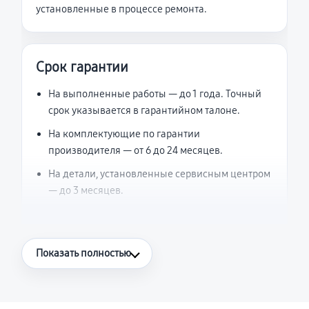
установленные в процессе ремонта.
Срок гарантии
На выполненные работы — до 1 года. Точный
срок указывается в гарантийном талоне.
На комплектующие по гарантии
производителя — от 6 до 24 месяцев.
На детали, установленные сервисным центром
— до 3 месяцев.
Что считается гарантийным случаем
Показать полностью
Повторное возникновение неисправности,
напрямую связанной с выполненным
ремонтом.