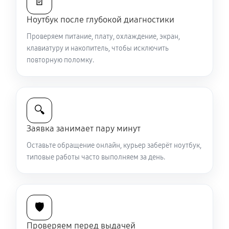
📄
Ноутбук после глубокой диагностики
Ремонт петель крышки
Проверяем питание, плату, охлаждение, экран,
890 руб
50 минут
клавиатуру и накопитель, чтобы исключить
повторную поломку.
Замена вебкамеры ноутбука Sony VAIO SV-
S13A2V9R
1130 руб
40 минут
🔍
Установка драйверов ноутбука Sony VAIO SV-
Заявка занимает пару минут
S13A2V9R
Оставьте обращение онлайн, курьер заберёт ноутбук,
650 руб
30 минут
типовые работы часто выполняем за день.
Замена жесткого диска
680 руб
50 минут
🛡️
Ремонт цепей питания
Проверяем перед выдачей