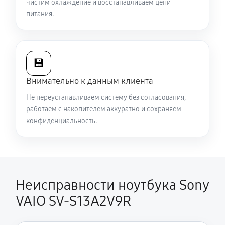
чистим охлаждение и восстанавливаем цепи
540 руб
60 минут
питания.
Ремонт подсветки ноутбука Sony VAIO SV-S13A2V9R
1080 руб
70 минут
💾
Настройка ОС ноутбука Sony VAIO SV-S13A2V9R
Внимательно к данным клиента
1040 руб
60 минут
Не переустанавливаем систему без согласования,
работаем с накопителем аккуратно и сохраняем
Замена шим-контроллера
конфиденциальность.
3510 руб
120 минут
Неисправности ноутбука Sony
VAIO SV-S13A2V9R