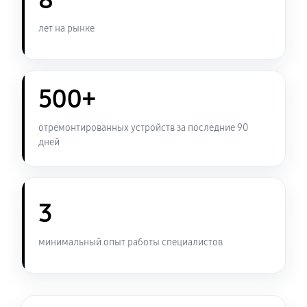
8
ГБ RAM)
950 руб
60 минут
лет на рынке
Замена звуковой карты
990 руб
60 минут
500+
Замена USB порта ноутбука Sony SX14-R (2024, 64
отремонтированных устройств за последние 90
ГБ RAM)
дней
950 руб
60 минут
Замена контроллера питания
3
1340 руб
120 минут
Чистка от пыли ноутбука Sony SX14-R (2024, 64 ГБ
минимальный опыт работы специалистов
RAM)
950 руб
90 минут