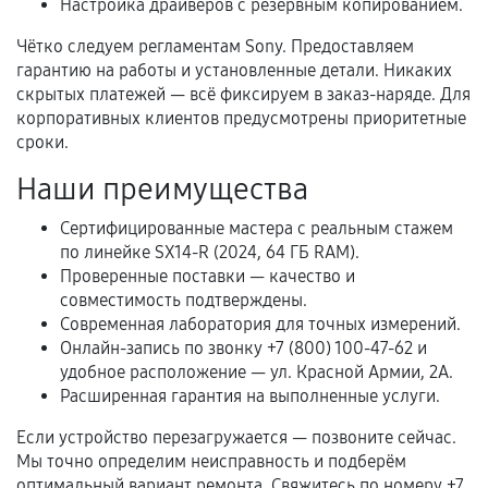
Настройка драйверов с резервным копированием.
Нарушение правил эксплуатации,
Чётко следуем регламентам Sony. Предоставляем
механические повреждения, попадание влаги,
гарантию на работы и установленные детали. Никаких
перегрев, коррозия.
скрытых платежей — всё фиксируем в заказ-наряде. Для
корпоративных клиентов предусмотрены приоритетные
Самостоятельный ремонт или вмешательство
сроки.
третьих лиц.
Наши преимущества
Естественный износ деталей, если иное не
предусмотрено отдельно.
Сертифицированные мастера с реальным стажем
по линейке SX14-R (2024, 64 ГБ RAM).
Обращение после окончания гарантийного
Проверенные поставки — качество и
срока.
совместимость подтверждены.
Программные сбои, если это не указано в
Современная лаборатория для точных измерений.
отдельных условиях.
Онлайн-запись по звонку +7 (800) 100-47-62 и
удобное расположение — ул. Красной Армии, 2А.
Расширенная гарантия на выполненные услуги.
Если комплектующие куплены
Если устройство перезагружается — позвоните сейчас.
самостоятельно
Мы точно определим неисправность и подберём
оптимальный вариант ремонта. Свяжитесь по номеру +7