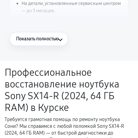
На детали, установленные сервисным центром
— до 3 месяцев.
Что считается гарантийным случаем
Показать полностью
Повторное возникновение неисправности,
напрямую связанной с выполненным
ремонтом.
Профессиональное
Поломка установленной детали при
восстановление ноутбука
нормальной эксплуатации в течение
гарантийного срока.
Sony SX14-R (2024, 64 ГБ
Несоответствие комплектующей заявленным
RAM) в Курске
техническим характеристикам.
Требуется грамотная помощь по ремонту ноутбука
Сони? Мы справимся с любой поломкой Sony SX14-R
Документы для подтверждения
(2024, 64 ГБ RAM) — от быстрой диагностики до