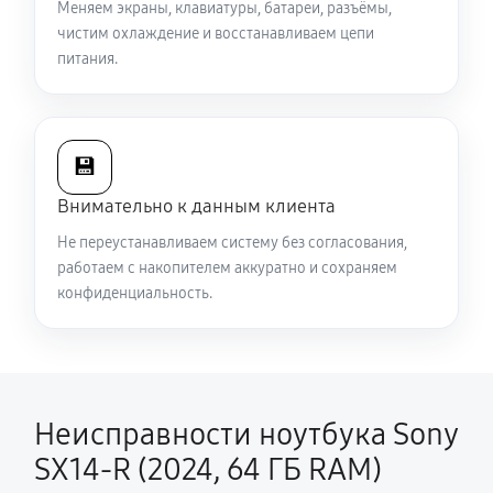
ГБ RAM)
Меняем экраны, клавиатуры, батареи, разъёмы,
чистим охлаждение и восстанавливаем цепи
2470 руб
120 минут
питания.
Настройка BIOS ноутбука Sony SX14-R (2024, 64 ГБ
RAM)
840 руб
60 минут
💾
Внимательно к данным клиента
Замена разъема HDMI ноутбука Sony SX14-R (2024,
64 ГБ RAM)
Не переустанавливаем систему без согласования,
работаем с накопителем аккуратно и сохраняем
540 руб
60 минут
конфиденциальность.
Ремонт подсветки ноутбука Sony SX14-R (2024, 64
ГБ RAM)
1080 руб
70 минут
Неисправности ноутбука Sony
Настройка ОС ноутбука Sony SX14-R (2024, 64 ГБ
SX14-R (2024, 64 ГБ RAM)
RAM)