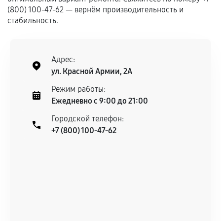
Гарантия на выполненные работы может
(800) 100-47-62 — вернём производительность и
сохраняться полностью или частично, если
стабильность.
соблюдены следующие условия:
Предоставленные детали подходят по
техническим параметрам и не имеют внешних
Адрес:
дефектов.
ул. Красной Армии, 2А
Установка была выполнена нашим сервисным
Режим работы:
центром.
Ежедневно с 9:00 до 21:00
При этом гарантия на сами комплектующие
Городской телефон:
остается на стороне производителя или
+7 (800) 100-47-62
продавца. За качество сторонних деталей
сервисный центр ответственности не несет.