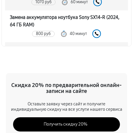
1070 руб
60 минут
Замена аккумулятора ноутбука Sony SX14-R (2024,
64 ГБ RAM)
800 руб
40 минут
Замена SSD ноутбука Sony SX14-R (2024, 64 ГБ RAM)
890 руб
60 минут
Восстановление данных
890 руб
70 минут
Скидка 20% по предварительной онлайн-
записи на сайте
Замена северного моста
Оставьте заявку через сайт и получите
2340 руб
80 минут
индивидуальную скидку на все услуги нашего сервиса
Замена экрана ноутбука Sony SX14-R (2024, 64 ГБ
Получить скидку 20%
RAM)