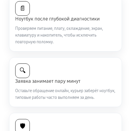
Замена южного моста ноутбука Sony SX14-R (2024,
📄
64 ГБ RAM)
Ноутбук после глубокой диагностики
2340 руб
80 минут
Проверяем питание, плату, охлаждение, экран,
Настройка Wi-Fi ноутбука Sony SX14-R (2024, 64 ГБ
клавиатуру и накопитель, чтобы исключить
RAM)
повторную поломку.
950 руб
40 минут
Ремонт петель крышки
🔍
890 руб
50 минут
Заявка занимает пару минут
Замена вебкамеры ноутбука Sony SX14-R (2024, 64
Оставьте обращение онлайн, курьер заберёт ноутбук,
ГБ RAM)
типовые работы часто выполняем за день.
1130 руб
40 минут
Установка драйверов ноутбука Sony SX14-R (2024,
🛡️
64 ГБ RAM)