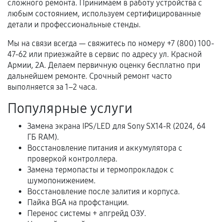
гарантии
сложного ремонта. Принимаем в работу устройства с
любым состоянием, используем сертифицированные
Гарантийный талон.
детали и профессиональные стенды.
Акт выполненных работ с датой, перечнем
Мы на связи всегда — свяжитесь по номеру +7 (800) 100-
услуг и сроком гарантии.
47-62 или приезжайте в сервис по адресу ул. Красной
Армии, 2А. Делаем первичную оценку бесплатно при
Документы на установленные комплектующие
дальнейшем ремонте. Срочный ремонт часто
и кассовый чек.
выполняется за 1–2 часа.
Популярные услуги
Расширенная гарантия
Замена экрана IPS/LED для Sony SX14-R (2024, 64
ГБ RAM).
В некоторых случаях возможно оформление
Восстановление питания и аккумулятора с
расширенной гарантии. Стоимость, сроки и
проверкой контроллера.
условия продления согласовываются отдельно и
Замена термопасты и термопрокладок с
фиксируются в документах.
шумопонижением.
Восстановление после залития и корпуса.
Пайка BGA на профстанции.
Перенос системы + апгрейд ОЗУ.
Когда гарантия не действует