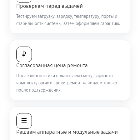
Проверяем перед выдачей
650 руб
30 минут
Тестируем загрузку, зарядку, температуру, порты и
Замена жесткого диска
стабильность системы, затем оформляем гарантию.
680 руб
50 минут
Ремонт цепей питания
₽
2250 руб
80 минут
Согласованная цена ремонта
Замена видеокарты ноутбука Sony SX14-R (2024, 64
После диагностики показываем смету, варианты
ГБ RAM)
комплектующих и сроки, ремонт начинаем только
после подтверждения.
1440 руб
50 минут
Ремонт разъема питания
670 руб
60 минут
☰
Решаем аппаратные и модульные задачи
Замена видеочипа ноутбука Sony SX14-R (2024, 64