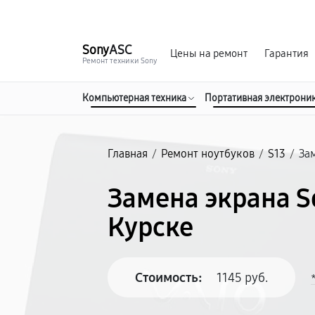
г. Курск
Ежедневно с 9:00 до 21:00
Sony
ASC
Цены на ремонт
Гарантия
Ремонт техники Sony
Компьютерная техника
Портативная электрони
Главная
/
Ремонт ноутбуков
/
S13
/
За
Замена экрана S
Курске
Стоимость:
1145 руб.