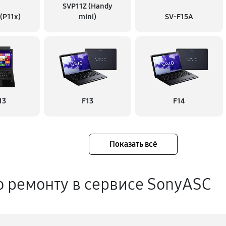
SVP11Z (Handy
 (P11x)
mini)
SV-F15A
13
F13
F14
Показать всё
о ремонту в сервисе SonyASC