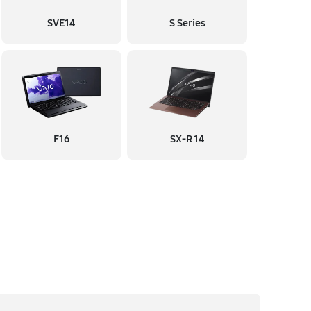
SVE14
S Series
F16
SX-R 14