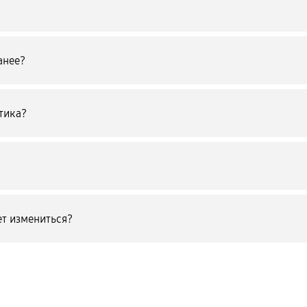
анее?
тика?
т измениться?