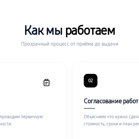
Как мы
работаем
Прозрачный процесс от приёма до выдачи
02
Согласование работ
 проводим первичную
Объясняем что нужно сдела
ности.
стоимость, сроки и план ре