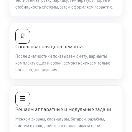
Тестируем загрузку, зарядку, температуру, порты и
стабильность системы, затем оформляем гарантию.
Замена видеочипа ноутбука Sony FE 14
2470 руб
120 минут
Настройка BIOS ноутбука Sony FE 14
₽
840 руб
60 минут
Согласованная цена ремонта
Замена разъема HDMI ноутбука Sony FE 14
После диагностики показываем смету, варианты
комплектующих и сроки, ремонт начинаем только
540 руб
60 минут
после подтверждения.
Ремонт подсветки ноутбука Sony FE 14
1080 руб
70 минут
☰
Настройка ОС ноутбука Sony FE 14
Решаем аппаратные и модульные задачи
1040 руб
60 минут
Меняем экраны, клавиатуры, батареи, разъёмы,
чистим охлаждение и восстанавливаем цепи
Замена шим-контроллера