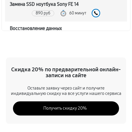
Замена SSD ноутбука Sony FE 14
890 руб
60 минут
Восстановление данных
890 руб
70 минут
Замена северного моста
2340 руб
80 минут
Скидка 20% по предварительной онлайн-
записи на сайте
Замена экрана ноутбука Sony FE 14
1030 руб
80 минут
Оставьте заявку через сайт и получите
индивидуальную скидку на все услуги нашего сервиса
Замена шлейфа матрицы
Получить скидку 20%
890 руб
60 минут
Замена термопасты ноутбука Sony FE 14