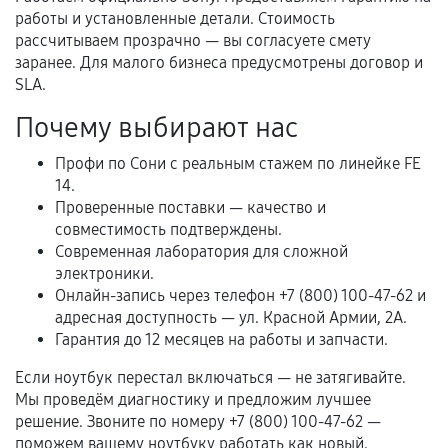
Нарушение правил эксплуатации,
работы и установленные детали. Стоимость
механические повреждения, попадание влаги,
рассчитываем прозрачно — вы согласуете смету
перегрев, коррозия.
заранее. Для малого бизнеса предусмотрены договор и
SLA.
Самостоятельный ремонт или вмешательство
третьих лиц.
Почему выбирают нас
Естественный износ деталей, если иное не
Профи по Сони с реальным стажем по линейке FE
предусмотрено отдельно.
14.
Обращение после окончания гарантийного
Проверенные поставки — качество и
срока.
совместимость подтверждены.
Современная лаборатория для сложной
Программные сбои, если это не указано в
электроники.
отдельных условиях.
Онлайн-запись через телефон +7 (800) 100-47-62 и
адресная доступность — ул. Красной Армии, 2А.
Гарантия до 12 месяцев на работы и запчасти.
Если комплектующие куплены
Если ноутбук перестал включаться — не затягивайте.
самостоятельно
Мы проведём диагностику и предложим лучшее
решение. Звоните по номеру +7 (800) 100-47-62 —
Гарантия на выполненные работы может
поможем вашему ноутбуку работать как новый.