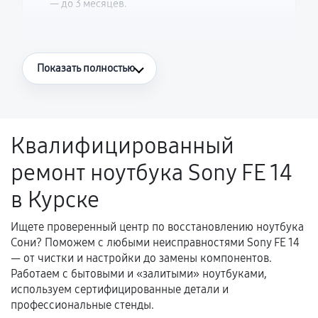
— до 3 месяцев.
Что считается гарантийным случаем
Показать полностью
Повторное возникновение неисправности,
напрямую связанной с выполненным
ремонтом.
Квалифицированный
Поломка установленной детали при
ремонт ноутбука Sony FE 14
нормальной эксплуатации в течение
гарантийного срока.
в Курске
Несоответствие комплектующей заявленным
техническим характеристикам.
Ищете проверенный центр по восстановлению ноутбука
Сони? Поможем с любыми неисправностями Sony FE 14
— от чистки и настройки до замены компонентов.
Работаем с бытовыми и «залитыми» ноутбуками,
Документы для подтверждения
используем сертифицированные детали и
гарантии
профессиональные стенды.