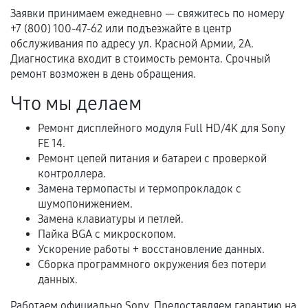
Гарантийный талон.
Заявки принимаем ежедневно — свяжитесь по номеру
+7 (800) 100-47-62 или подъезжайте в центр
Акт выполненных работ с датой, перечнем
обслуживания по адресу ул. Красной Армии, 2А.
услуг и сроком гарантии.
Диагностика входит в стоимость ремонта. Срочный
ремонт возможен в день обращения.
Документы на установленные комплектующие
и кассовый чек.
Что мы делаем
Ремонт дисплейного модуля Full HD/4K для Sony
FE 14.
Расширенная гарантия
Ремонт цепей питания и батареи с проверкой
контроллера.
В некоторых случаях возможно оформление
Замена термопасты и термопрокладок с
расширенной гарантии. Стоимость, сроки и
шумопонижением.
условия продления согласовываются отдельно и
Замена клавиатуры и петлей.
фиксируются в документах.
Пайка BGA с микроскопом.
Ускорение работы + восстановление данных.
Сборка программного окружения без потери
данных.
Когда гарантия не действует
Работаем официально Sony. Предоставляем гарантию на