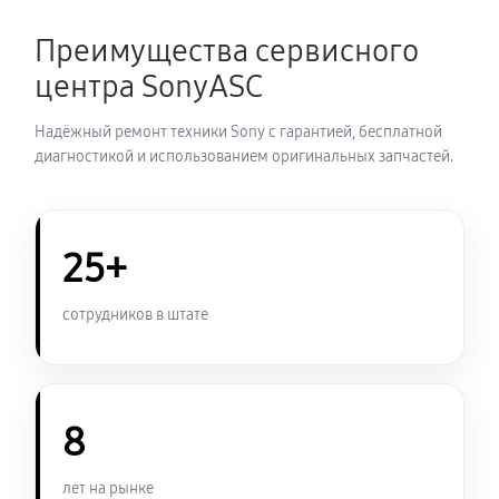
900 руб
30 минут
Преимущества сервисного
Замена системы охлаждения
центра SonyASC
950 руб
70 минут
Надёжный ремонт техники Sony с гарантией, бесплатной
Замена оперативной памяти
диагностикой и использованием оригинальных запчастей.
800 руб
50 минут
Замена микрофона ноутбука Sony FE 14
25+
950 руб
60 минут
сотрудников в штате
Замена звуковой карты
990 руб
60 минут
8
Замена USB порта ноутбука Sony FE 14
950 руб
60 минут
лет на рынке