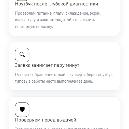
Ноутбук после глубокой диагностики
1130 руб
40 минут
Проверяем питание, плату, охлаждение, экран,
Установка драйверов ноутбука Sony FE 14
клавиатуру и накопитель, чтобы исключить
повторную поломку.
650 руб
30 минут
Замена жесткого диска
680 руб
50 минут
🔍
Заявка занимает пару минут
Ремонт цепей питания
2250 руб
80 минут
Оставьте обращение онлайн, курьер заберёт ноутбук,
типовые работы часто выполняем за день.
Замена видеокарты ноутбука Sony FE 14
1440 руб
50 минут
🛡️
Ремонт разъема питания
Проверяем перед выдачей
670 руб
60 минут