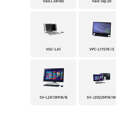
Vaio L series
Vaio Tap 20
VGC-LA1
VPC-L11S1R /S
SV-L2413M1R/B
SV-J2022M1R/W