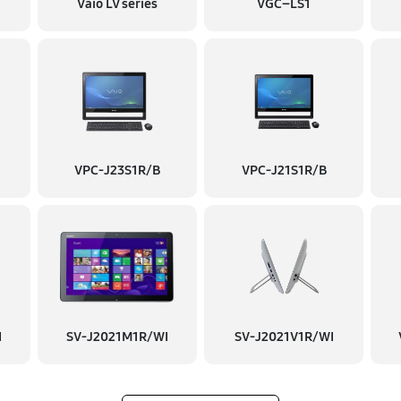
Vaio LV series
VGC–LS1
VPC-J23S1R/B
VPC-J21S1R/B
I
SV-J2021M1R/WI
SV-J2021V1R/WI