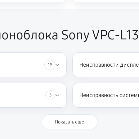
оноблока Sony VPC-L1
Неисправности диспле
19
Неисправность систем
5
Показать ещё