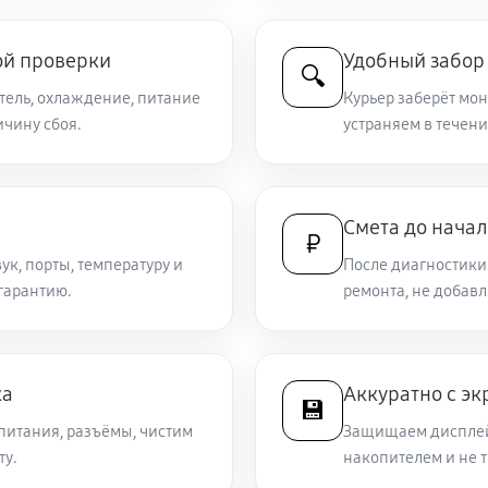
ой проверки
Удобный забор 
🔍
итель, охлаждение, питание
Курьер заберёт мон
чину сбоя.
устраняем в течени
Смета до начал
₽
ук, порты, температуру и
После диагностики
гарантию.
ремонта, не добав
ка
Аккуратно с э
💾
питания, разъёмы, чистим
Защищаем дисплей 
ту.
накопителем и не 