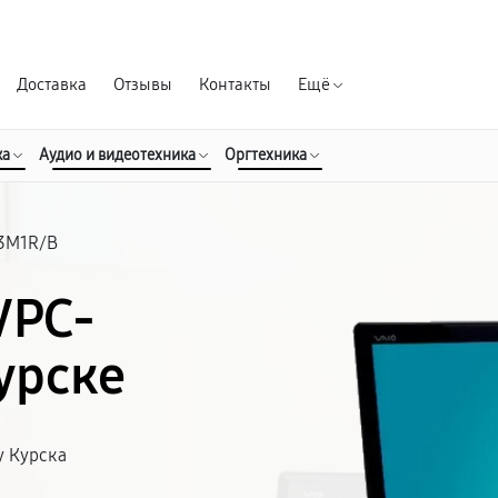
Гарантия д
Доставка
Отзывы
Контакты
Ещё
ка
Аудио и видеотехника
Оргтехника
13M1R/B
VPC-
урске
у Курска