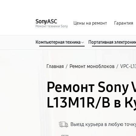
г. Курск
Ежедневно с 9:00 до 21:00
Sony
ASC
Цены на ремонт
Гарантия
Ремонт техники Sony
Компьютерная техника
Портативная электрони
Главная
/
Ремонт моноблоков
/
VPC-L
Ремонт Sony 
L13M1R/B в К
Выезд курьера в любую точк