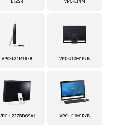
LT2SR
VPC-L14M
VPC-L21M1R/B
VPC-J12M1R/B
VPC-L22ZBDGSAI
VPC-J11M1R/B