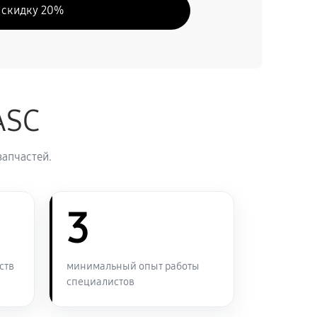
 скидку 20%
ASC
запчастей.
3
ств
минимальный опыт работы
специалистов