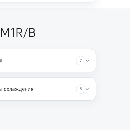
3M1R/B
я
7
ы охлаждения
5