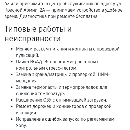
62 или приезжайте в центр обслуживания по адресу ул.
Гарантийный талон.
Красной Армии, 2А — принимаем устройство в удобное
время. Диагностика при ремонте бесплатна.
Акт выполненных работ с датой, перечнем
услуг и сроком гарантии.
Типовые работы и
Документы на установленные комплектующие
неисправности
и кассовый чек.
Меняем разъём питания и контакты с проверкой
пульсаций.
Пайка BGA/реболл под микроскопом с
Расширенная гарантия
контрольным стресс-тестом.
Замена экрана/матрицы с проверкой ШИМ-
В некоторых случаях возможно оформление
мерцания.
расширенной гарантии. Стоимость, сроки и
Замена термопасты и термопрокладок для
условия продления согласовываются отдельно и
снижения температуры.
фиксируются в документах.
Расширение ОЗУ с оптимизацией загрузки.
Ремонт дорожек и коннекторов с проверкой
изоляции.
Исправление ошибок запуска по регламентам
Когда гарантия не действует
Sony.