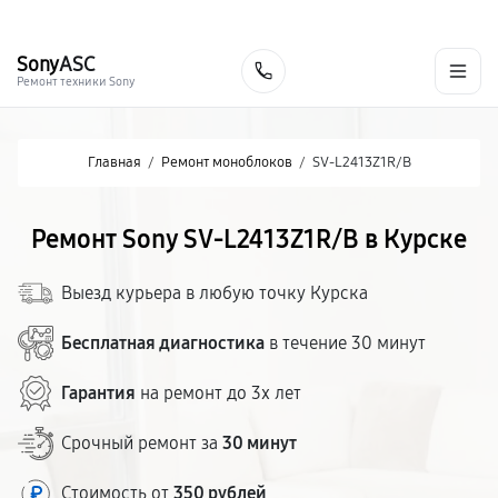
г. Курск
Ежедневно с 9:00 до 21:00
+7 (800) 100-47-62
Sony
ASC
Заказать
Ремонт техники Sony
Главная
/
Ремонт моноблоков
/
SV-L2413Z1R/B
Ремонт Sony SV-L2413Z1R/B в Курске
Выезд курьера в любую точку Курска
Бесплатная диагностика
в течение 30 минут
Гарантия
на ремонт до 3х лет
Срочный ремонт за
30 минут
Стоимость от
350 рублей