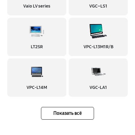
Vaio LV series
VGC–LS1
LT2SR
VPC-L13M1R/B
VPC-L14M
VGC-LA1
Показать всё