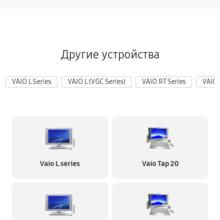
Другие устройства
VAIO L Series
VAIO L (VGC Series)
VAIO RT Series
VAIO 
Vaio L series
Vaio Tap 20