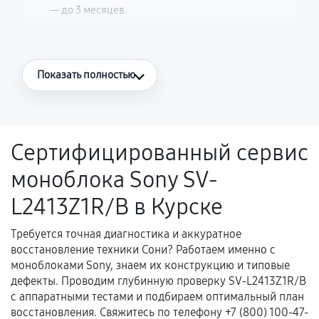
— до 3 месяцев.
Что считается гарантийным случаем
Показать полностью
Повторное возникновение неисправности,
напрямую связанной с выполненным
ремонтом.
Сертифицированный сервис
Поломка установленной детали при
моноблока Sony SV-
нормальной эксплуатации в течение
гарантийного срока.
L2413Z1R/B в Курске
Несоответствие комплектующей заявленным
техническим характеристикам.
Требуется точная диагностика и аккуратное
восстановление техники Сони? Работаем именно с
моноблоками Sony, знаем их конструкцию и типовые
дефекты. Проводим глубинную проверку SV-L2413Z1R/B
Документы для подтверждения
с аппаратными тестами и подбираем оптимальный план
гарантии
восстановления. Свяжитесь по телефону +7 (800) 100-47-