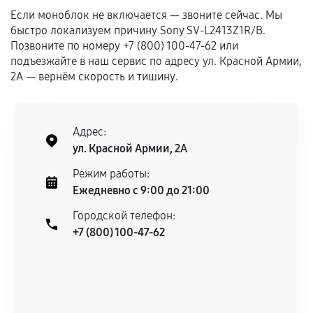
сохраняться полностью или частично, если
Если моноблок не включается — звоните сейчас. Мы
соблюдены следующие условия:
быстро локализуем причину Sony SV-L2413Z1R/B.
Позвоните по номеру +7 (800) 100-47-62 или
Предоставленные детали подходят по
подъезжайте в наш сервис по адресу ул. Красной Армии,
техническим параметрам и не имеют внешних
2А — вернём скорость и тишину.
дефектов.
Установка была выполнена нашим сервисным
центром.
Адрес:
При этом гарантия на сами комплектующие
ул. Красной Армии, 2А
остается на стороне производителя или
продавца. За качество сторонних деталей
Режим работы:
сервисный центр ответственности не несет.
Ежедневно с 9:00 до 21:00
Городской телефон:
+7 (800) 100-47-62