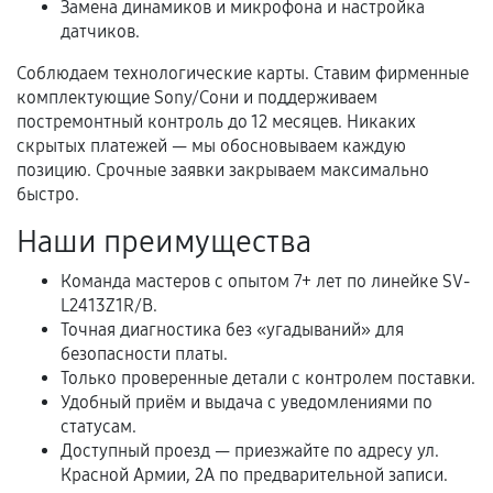
Замена динамиков и микрофона и настройка
Нарушение правил эксплуатации,
датчиков.
механические повреждения, попадание влаги,
перегрев, коррозия.
Соблюдаем технологические карты. Ставим фирменные
комплектующие Sony/Сони и поддерживаем
Самостоятельный ремонт или вмешательство
постремонтный контроль до 12 месяцев. Никаких
третьих лиц.
скрытых платежей — мы обосновываем каждую
Естественный износ деталей, если иное не
позицию. Срочные заявки закрываем максимально
быстро.
предусмотрено отдельно.
Обращение после окончания гарантийного
Наши преимущества
срока.
Команда мастеров с опытом 7+ лет по линейке SV-
Программные сбои, если это не указано в
L2413Z1R/B.
отдельных условиях.
Точная диагностика без «угадываний» для
безопасности платы.
Только проверенные детали с контролем поставки.
Удобный приём и выдача с уведомлениями по
Если комплектующие куплены
статусам.
самостоятельно
Доступный проезд — приезжайте по адресу ул.
Красной Армии, 2А по предварительной записи.
Гарантия на выполненные работы может