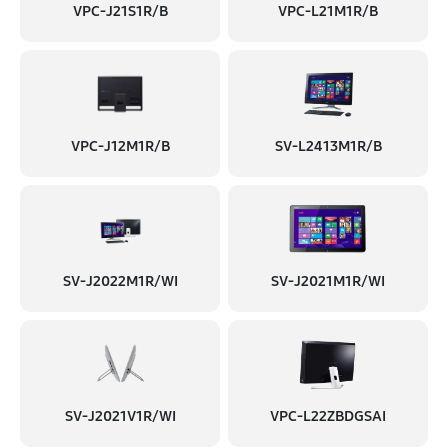
VPC-J21S1R/B
VPC-L21M1R/B
360 руб
30 минут
Замена блока питания
2520 руб
60 минут
Замена материнской платы
VPC-J12M1R/B
SV-L2413M1R/B
720 руб
1 минут
Ремонт материнской платы
2570 руб
30 минут
SV-J2022M1R/WI
SV-J2021M1R/WI
Замена микрофона
410 руб
6 минут
Замена процессора
450 руб
60 минут
SV-J2021V1R/WI
VPC-L22ZBDGSAI
Замена стекла