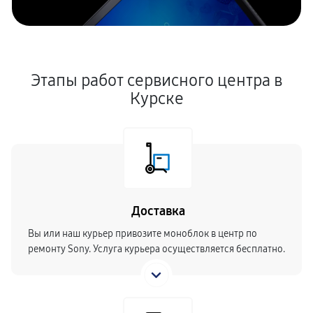
Восстановление данных
1260 руб
120 минут
Замена северного моста
Этапы работ сервисного центра в
2610 руб
120 минут
Курске
Прошивка BIOS
630 руб
30 минут
Замена шлейфа матрицы
2160 руб
60 минут
Доставка
Замена термопасты
Вы или наш курьер привозите моноблок в центр по
1670 руб
120 минут
ремонту Sony. Услуга курьера осуществляется бесплатно.
Замена камеры
630 руб
60 минут