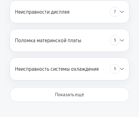
Замена оптического привода (CD/DVD)
Неисправности дисплея
7
360 руб
30 минут
Замена / ремонт цепи питания
810 руб
60 минут
Поломка материнской платы
5
Замена / ремонт кнопки включения
450 руб
6 минут
Неисправность системы охлаждения
5
Профилактическая чистка от пыли
1760 руб
30 минут
Показать ещё
Замена системы охлаждения / кулера
450 руб
60 минут
Ремонт / замена Wi-Fi модуля
590 руб
60 минут