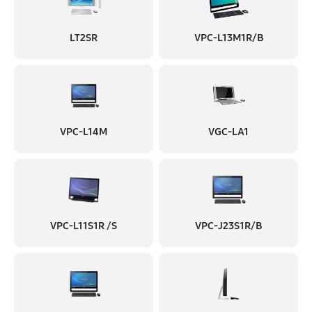
450 руб
60 минут
Замена разъема питания
LT2SR
VPC-L13M1R/B
630 руб
60 минут
Замена звуковой карты
1260 руб
60 минут
VPC-L14M
VGC-LA1
Замена аудиоразъема
630 руб
60 минут
Замена USB порта
630 руб
60 минут
VPC-L11S1R /S
VPC-J23S1R/B
Замена HDD (замена жёсткого диска)
450 руб
60 минут
Замена Ethernet порта