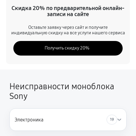
Замена аккумулятора (батареи)
Скидка 20% по предварительной онлайн-
1620 руб
30 минут
записи на сайте
Восстановление токопроводящих дорожек
Оставьте заявку через сайт и получите
индивидуальную скидку на все услуги нашего сервиса
810 руб
60 минут
Получить скидку 20%
Настройка
360 руб
60 минут
Ремонт контроллера заряда
770 руб
60 минут
Неисправности моноблока
Sony
Модернизация
1890 руб
180 минут
Замена подсветки матрицы
Электроника
19
810 руб
60 минут