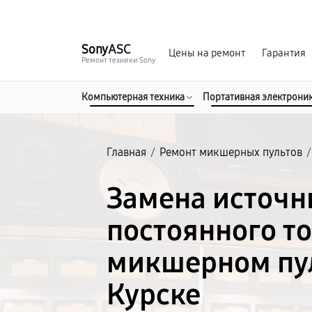
г. Курск
Ежедневно с 9:00 до 21:00
Sony
ASC
Цены на ремонт
Гарантия
Ремонт техники Sony
Компьютерная техника
Портативная электрони
Главная
/
Ремонт микшерных пультов
/
Замена источн
постоянного то
микшерном пул
Курске