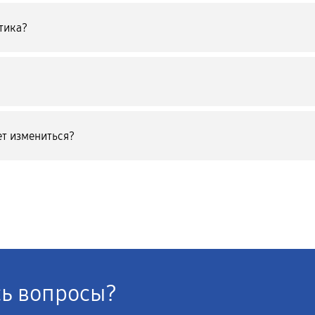
тика?
т измениться?
сь вопросы?