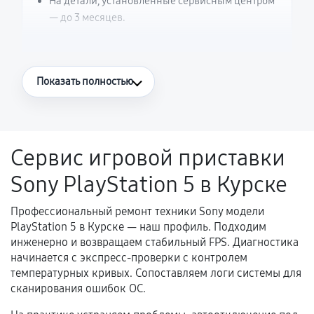
На детали, установленные сервисным центром
— до 3 месяцев.
Что считается гарантийным случаем
Показать полностью
Повторное возникновение неисправности,
напрямую связанной с выполненным
ремонтом.
Сервис игровой приставки
Поломка установленной детали при
Sony PlayStation 5 в Курске
нормальной эксплуатации в течение
гарантийного срока.
Профессиональный ремонт техники Sony модели
Несоответствие комплектующей заявленным
PlayStation 5 в Курске — наш профиль. Подходим
техническим характеристикам.
инженерно и возвращаем стабильный FPS. Диагностика
начинается с экспресс-проверки с контролем
температурных кривых. Сопоставляем логи системы для
сканирования ошибок ОС.
Документы для подтверждения
гарантии