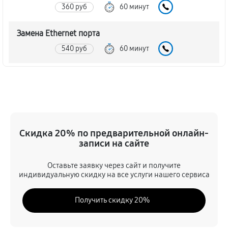
360 руб
60 минут
Замена Ethernet порта
540 руб
60 минут
Замена аудиоразъема игровой приставки Sony
PlayStation 5
590 руб
60 минут
Замена кулера игровой приставки Sony PlayStation
Скидка 20% по предварительной онлайн-
5
записи на сайте
500 руб
60 минут
Оставьте заявку через сайт и получите
индивидуальную скидку на все услуги нашего сервиса
Замена процессора игровой приставки Sony
PlayStation 5
Получить скидку 20%
1980 руб
60 минут