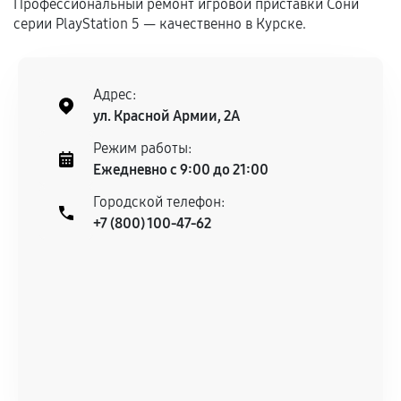
Гарантия на выполненные работы может
Профессиональный ремонт игровой приставки Сони
серии PlayStation 5 — качественно в Курске.
сохраняться полностью или частично, если
соблюдены следующие условия:
Предоставленные детали подходят по
техническим параметрам и не имеют внешних
Адрес:
дефектов.
ул. Красной Армии, 2А
Установка была выполнена нашим сервисным
Режим работы:
центром.
Ежедневно с 9:00 до 21:00
При этом гарантия на сами комплектующие
Городской телефон:
остается на стороне производителя или
+7 (800) 100-47-62
продавца. За качество сторонних деталей
сервисный центр ответственности не несет.