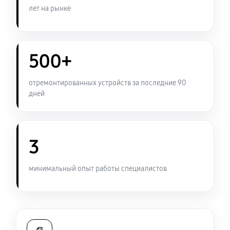
990 руб
60 минут
лет на рынке
Замена считывающей головки
860 руб
60 минут
500+
Замена разъема питания
отремонтированных устройств за последние 90
360 руб
60 минут
дней
Ремонт Blu-Ray игровой приставки Sony PlayStation
5
3
680 руб
60 минут
минимальный опыт работы специалистов