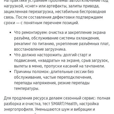
На практике устраняем проблемы: автоотключение под
нагрузкой, «снег» или артефакты, залипы привода,
Гарантийный талон.
зацикленная перезагрузка, нестабильна беспроводная
связь. После составления дефектовки подтверждаем
Акт выполненных работ с датой, перечнем
сроки — с понятным перечнем позиций.
услуг и сроком гарантии.
Что ремонтируем: очистка и закрепление экрана
Документы на установленные комплектующие
разъёма, обслуживание системы охлаждения,
и кассовый чек.
рекапинг по питанию, укрепление разъёмных плат,
восстановление загрузчика.
Что должно насторожить: долгий старт и
Расширенная гарантия
подвисания, «квадраты» на экране, срыв загрузок,
вылеты в меню, пропуски касаний на тачпанели.
В некоторых случаях возможно оформление
Причины поломок: длительные сессии без
расширенной гарантии. Стоимость, сроки и
обслуживания, частые переподключения,
условия продления согласовываются отдельно и
перепады напряжения, резкие перепады
температуры.
фиксируются в документах.
Для продления ресурса делаем сезонный сервис: полная
разборка и очистка, тест SMART/Health, настройка
энергопрофиля. Уменьшаются шум и вибрации и
Когда гарантия не действует