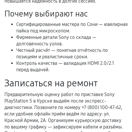
повышается надёжность в долгих сессиях.
Нарушение правил эксплуатации,
Почему выбирают нас
механические повреждения, попадание влаги,
перегрев, коррозия.
Сертифицированные мастера по Сони — ювелирная
пайка под микроскопом.
Самостоятельный ремонт или вмешательство
Фирменные детали Sony со склада —
третьих лиц.
долговечность узлов.
Естественный износ деталей, если иное не
Честный расчёт — понятная отчётность по
предусмотрено отдельно.
позициям и реалистичные сроки.
Контроль качества — валидация HDMI 2.0/2.1
Обращение после окончания гарантийного
перед выдачей.
срока.
Записаться на ремонт
Программные сбои, если это не указано в
отдельных условиях.
Предварительную оценку работ по приставке Sony
PlayStation 5 в Курске выдаём после экспресс-
диагностики. Позвоните по номеру +7 (800) 100-47-62,
Если комплектующие куплены
если удобнее офлайн приём ведём по адресу: ул.
Красной Армии, 2А. Организуем курьерскую доставку
самостоятельно
по вашему графику — зафиксируем кабели и разъёмы.