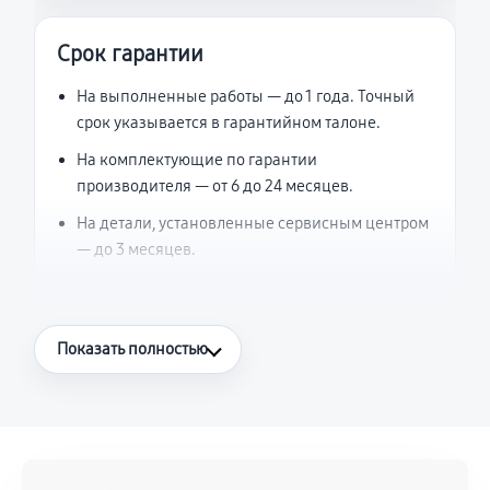
Срок гарантии
На выполненные работы — до 1 года. Точный
срок указывается в гарантийном талоне.
На комплектующие по гарантии
производителя — от 6 до 24 месяцев.
На детали, установленные сервисным центром
— до 3 месяцев.
Что считается гарантийным случаем
Показать полностью
Повторное возникновение неисправности,
напрямую связанной с выполненным
ремонтом.
Поломка установленной детали при