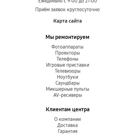
Ежедневно с 9:00 до 21:00
продавца. За качество сторонних деталей
Приём заявок круглосуточно
сервисный центр ответственности не несет.
Карта сайта
Мы ремонтируем
Фотоаппараты
Проекторы
Телефоны
Игровые приставки
Телевизоры
Ноутбуки
Саундбары
Микшерные пульты
AV-ресиверы
Клиентам центра
О компании
Доставка
Гарантия