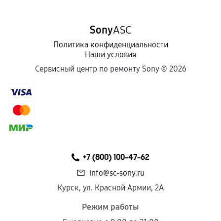
срока.
Программные сбои, если это не указано в
Sony
ASC
отдельных условиях.
Политика конфиденциальности
Наши условия
Если комплектующие куплены
Сервисный центр по ремонту Sony ©
2026
самостоятельно
Гарантия на выполненные работы может
сохраняться полностью или частично, если
соблюдены следующие условия:
Предоставленные детали подходят по
техническим параметрам и не имеют внешних
+7 (800) 100-47-62
дефектов.
info@sc-sony.ru
Установка была выполнена нашим сервисным
Курск, ул. Красной Армии, 2А
центром.
При этом гарантия на сами комплектующие
Режим работы
остается на стороне производителя или