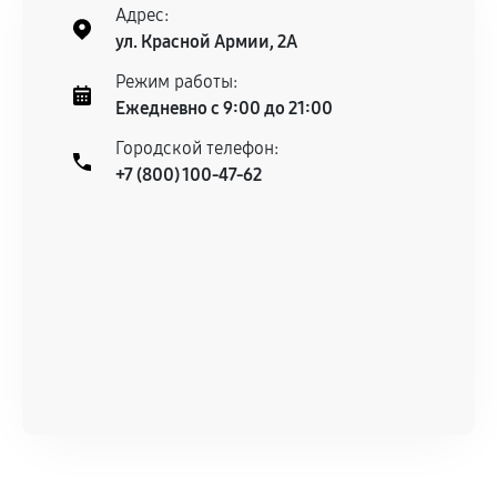
нормальной эксплуатации в течение
Адрес:
гарантийного срока.
ул. Красной Армии, 2А
Несоответствие комплектующей заявленным
Режим работы:
техническим характеристикам.
Ежедневно с 9:00 до 21:00
Городской телефон:
+7 (800) 100-47-62
Документы для подтверждения
гарантии
Гарантийный талон.
Акт выполненных работ с датой, перечнем
услуг и сроком гарантии.
Документы на установленные комплектующие
и кассовый чек.
Расширенная гарантия