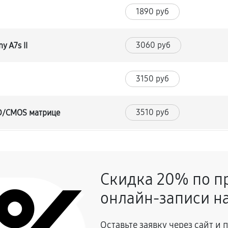
1890 руб
3060 руб
y A7s II
3150 руб
3510 руб
CD/CMOS матрице
3420 руб
и
Скидка 20% по п
2970 руб
онлайн-записи на
2070 руб
 A7s II
Оставьте заявку через сайт и