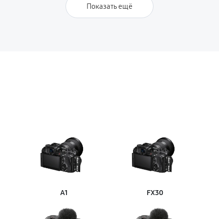
Показать ещё
A1
FX30