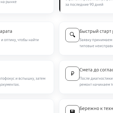
 на рынке
за последние 90 дней
2210 руб
s II
1890 руб
парата
Быстрый старт
🔍
 и оптику, чтобы найти
Заявку принимаем 
2750 руб
типовые неисправн
y A7s II
1530 руб
 II
Смета до согла
₽
втофокус и вспышку, затем
После диагностики 
3150 руб
 Sony A7s II
окументах.
ремонт начинаем т
2610 руб
 Sony A7s II
Бережно к тех
💾