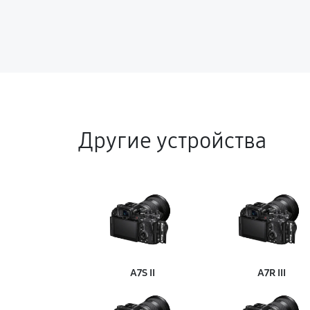
Другие устройства
A7S II
A7R III