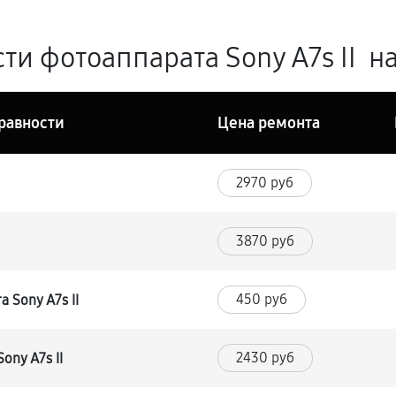
и фотоаппарата Sony A7s II на
равности
Цена ремонта
2970 руб
3870 руб
450 руб
 Sony A7s II
2430 руб
ony A7s II