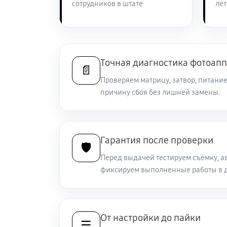
сотрудников в штате
лет
Замена линз фотоаппарата Sony A7
Замена диска управления
Точная диагностика фотоап
📄
Проверяем матрицу, затвор, питание
причину сбоя без лишней замены.
Замена вспышки фотоаппарата Son
Юстировка фотоаппарата Sony A7s
Гарантия после проверки
🛡️
Перед выдачей тестируем съёмку, а
Комплексная чистка фотоаппарата
фиксируем выполненные работы в д
Программный ремонт фотоаппарата
От настройки до пайки
☰