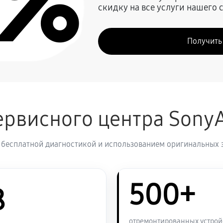
0%
скидку на все услуги нашего 
1980 руб
 A7s II
Получить
2250 руб
1980 руб
рвисного центра Sony
2430 руб
 бесплатной диагностикой и использованием оригинальных 
2570 руб
500+
2430 руб
8
1890 руб
отремонтированных устрой