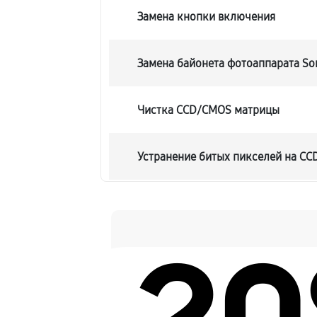
Замена кнопки включения
Замена байонета фотоаппарата Son
Чистка CCD/CMOS матрицы
Устранение битых пикселей на C
Замена платы отсека карты памят
Замена материнской платы
Замена затвора фотоаппарата Sony