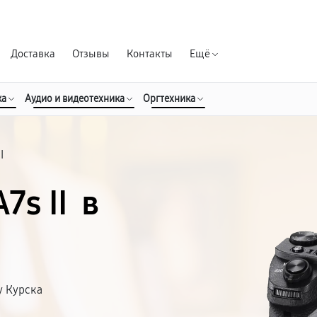
Гарантия д
Доставка
Отзывы
Контакты
Ещё
ка
Аудио и видеотехника
Оргтехника
II
7s II в
у Курска