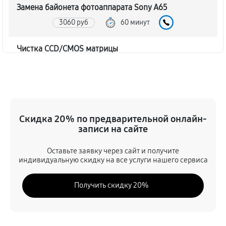
Замена байонета фотоаппарата Sony A65
3060 руб
60 минут
Чистка CCD/CMOS матрицы
3150 руб
60 минут
Устранение битых пикселей на CCD/CMOS матрице
3510 руб
60 минут
Скидка 20% по предварительной онлайн-
записи на сайте
Замена платы отсека карты памяти
3420 руб
60 минут
Оставьте заявку через сайт и получите
индивидуальную скидку на все услуги нашего сервиса
Замена материнской платы
Получить скидку 20%
2970 руб
60 минут
Замена затвора фотоаппарата Sony A65