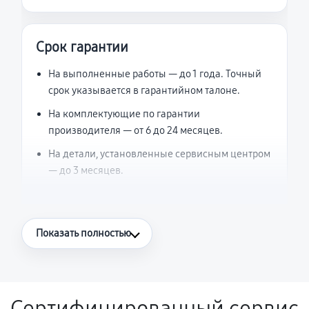
Срок гарантии
На выполненные работы — до 1 года. Точный
срок указывается в гарантийном талоне.
На комплектующие по гарантии
производителя — от 6 до 24 месяцев.
На детали, установленные сервисным центром
— до 3 месяцев.
Что считается гарантийным случаем
Показать полностью
Повторное возникновение неисправности,
напрямую связанной с выполненным
ремонтом.
Сертифицированный сервис