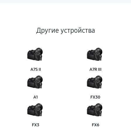
Другие устройства
A7S II
A7R III
A1
FX30
FX3
FX6