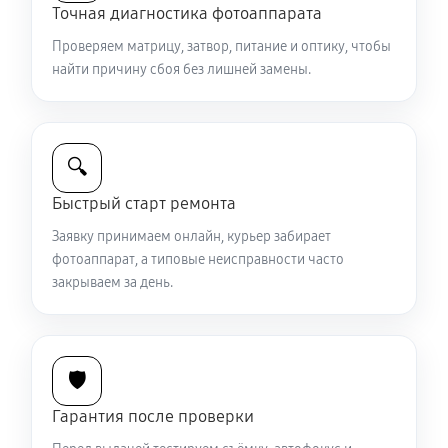
Точная диагностика фотоаппарата
1530 руб
60 минут
Проверяем матрицу, затвор, питание и оптику, чтобы
Комплексная чистка фотоаппарата Sony A65
найти причину сбоя без лишней замены.
3150 руб
60 минут
Программный ремонт фотоаппарата Sony A65
🔍
2610 руб
60 минут
Быстрый старт ремонта
Заявку принимаем онлайн, курьер забирает
фотоаппарат, а типовые неисправности часто
закрываем за день.
🛡️
Гарантия после проверки