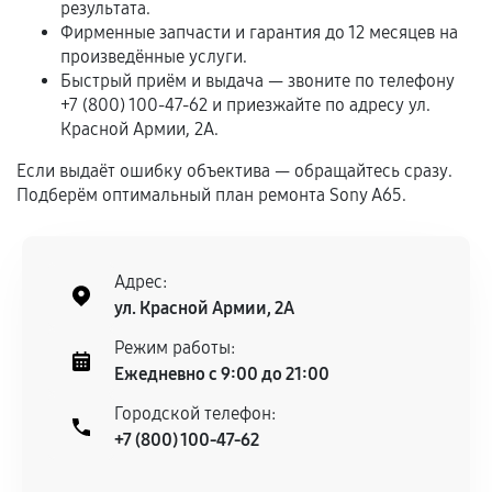
результата.
срока.
Фирменные запчасти и гарантия до 12 месяцев на
произведённые услуги.
Программные сбои, если это не указано в
Быстрый приём и выдача — звоните по телефону
отдельных условиях.
+7 (800) 100-47-62 и приезжайте по адресу ул.
Красной Армии, 2А.
Если выдаёт ошибку объектива — обращайтесь сразу.
Если комплектующие куплены
Подберём оптимальный план ремонта Sony A65.
самостоятельно
Гарантия на выполненные работы может
сохраняться полностью или частично, если
Адрес:
соблюдены следующие условия:
ул. Красной Армии, 2А
Предоставленные детали подходят по
Режим работы:
техническим параметрам и не имеют внешних
Ежедневно с 9:00 до 21:00
дефектов.
Городской телефон:
Установка была выполнена нашим сервисным
+7 (800) 100-47-62
центром.
При этом гарантия на сами комплектующие