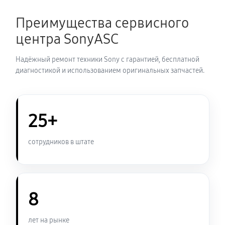
2070 руб
60 минут
Преимущества сервисного
Замена корпуса фотоаппарата Sony A65
центра SonyASC
1980 руб
60 минут
Надёжный ремонт техники Sony с гарантией, бесплатной
Замена контроллера питания
диагностикой и использованием оригинальных запчастей.
2250 руб
60 минут
Замена дисплея (экрана)
25+
1980 руб
60 минут
сотрудников в штате
Замена фокусировочного экрана
2430 руб
60 минут
8
Замена устройства стабилизации
2570 руб
60 минут
лет на рынке