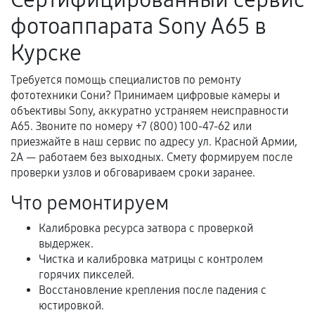
Поломка установленной детали при
фотоаппарата Sony A65 в
нормальной эксплуатации в течение
гарантийного срока.
Курске
Несоответствие комплектующей заявленным
техническим характеристикам.
Требуется помощь специалистов по ремонту
фототехники Сони? Принимаем цифровые камеры и
объективы Sony, аккуратно устраняем неисправности
A65. Звоните по номеру +7 (800) 100-47-62 или
Документы для подтверждения
приезжайте в наш сервис по адресу ул. Красной Армии,
гарантии
2А — работаем без выходных. Смету формируем после
проверки узлов и обговариваем сроки заранее.
Гарантийный талон.
Что ремонтируем
Акт выполненных работ с датой, перечнем
услуг и сроком гарантии.
Калибровка ресурса затвора с проверкой
выдержек.
Документы на установленные комплектующие
Чистка и калибровка матрицы с контролем
и кассовый чек.
горячих пикселей.
Восстановление крепления после падения с
юстировкой.