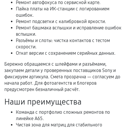
Расширенная гарантия
Ремонт автофокуса по сервисной карте.
Пайка платы на ИК-станции с логированием
В некоторых случаях возможно оформление
ошибок.
расширенной гарантии. Стоимость, сроки и
Ремонт подсветки с калибровкой яркости.
Ремонт башмака вспышки и исправление ошибок
условия продления согласовываются отдельно и
вспышки.
фиксируются в документах.
Разъёмы и слоты: чистка контактов с тестом
скорости.
Откат версии с сохранением серийных данных.
Когда гарантия не действует
Бережно обращаемся с шлейфами и разъёмами,
закупаем детали у проверенных поставщиков Sony и
Нарушение правил эксплуатации,
фиксируем артикула. Смета прозрачна — согласуем до
механические повреждения, попадание влаги,
начала работ. Для фотоагентств и блогеров
перегрев, коррозия.
предусмотрен безналичный расчёт.
Самостоятельный ремонт или вмешательство
Наши преимущества
третьих лиц.
Естественный износ деталей, если иное не
Команда с портфолио сложных ремонтов по
предусмотрено отдельно.
линейке A65.
Чистая зона для матриц для стабильного
Обращение после окончания гарантийного