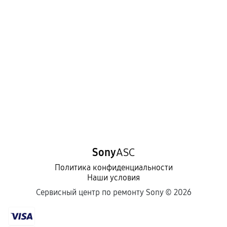
Нарушение правил эксплуатации,
механические повреждения, попадание влаги,
перегрев, коррозия.
Самостоятельный ремонт или вмешательство
третьих лиц.
Естественный износ деталей, если иное не
предусмотрено отдельно.
Обращение после окончания гарантийного
срока.
Программные сбои, если это не указано в
Sony
ASC
отдельных условиях.
Политика конфиденциальности
Наши условия
Если комплектующие куплены
Сервисный центр по ремонту Sony ©
2026
самостоятельно
Гарантия на выполненные работы может