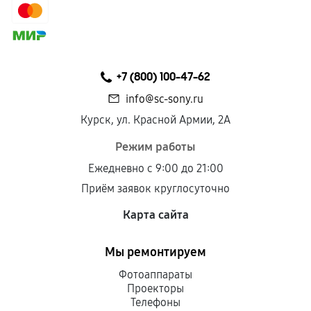
сохраняться полностью или частично, если
соблюдены следующие условия:
Предоставленные детали подходят по
техническим параметрам и не имеют внешних
+7 (800) 100-47-62
дефектов.
info@sc-sony.ru
Установка была выполнена нашим сервисным
Курск, ул. Красной Армии, 2А
центром.
При этом гарантия на сами комплектующие
Режим работы
остается на стороне производителя или
Ежедневно с 9:00 до 21:00
продавца. За качество сторонних деталей
Приём заявок круглосуточно
сервисный центр ответственности не несет.
Карта сайта
Мы ремонтируем
Фотоаппараты
Проекторы
Телефоны