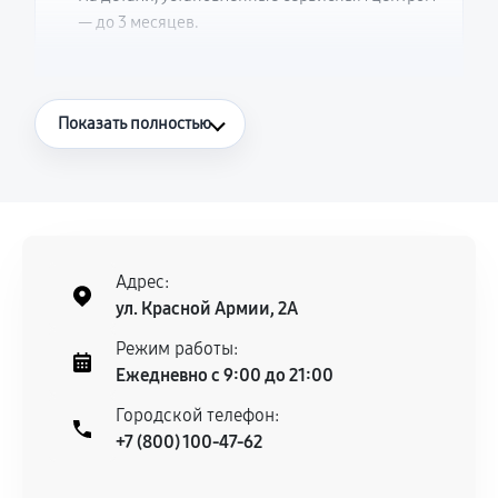
— до 3 месяцев.
Что считается гарантийным случаем
Показать полностью
Повторное возникновение неисправности,
напрямую связанной с выполненным
ремонтом.
Поломка установленной детали при
нормальной эксплуатации в течение
Адрес:
гарантийного срока.
ул. Красной Армии, 2А
Несоответствие комплектующей заявленным
Режим работы:
техническим характеристикам.
Ежедневно с 9:00 до 21:00
Городской телефон:
+7 (800) 100-47-62
Документы для подтверждения
гарантии