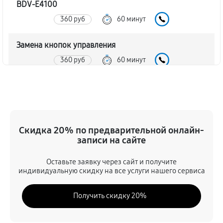
BDV-E4100
360 руб
60 минут
Замена кнопок управления
360 руб
60 минут
Замена предохранителя
450 руб
60 минут
Замена регуляторов домашнего кинотеатра Sony
Скидка 20% по предварительной онлайн-
BDV-E4100
записи на сайте
230 руб
60 минут
Оставьте заявку через сайт и получите
индивидуальную скидку на все услуги нашего сервиса
Ремонт Bluetooth-систем
630 руб
60 минут
Получить скидку 20%